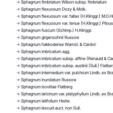
→
Sphagnum fimbriatum Wilson subsp. fimbriatum
→
Sphagnum flexuosum Dozy & Molk.
→
Sphagnum flexuosum var. fallax (H.Klinggr.) M.O.Hi
→
Sphagnum flexuosum var. tenue (H.Klinggr.) Pilous
→
Sphagnum fuscum (Schimp.) H.Klinggr.
→
Sphagnum girgensohnii Russow
→
Sphagnum hakkodense Warnst. & Cardot
→
Sphagnum imbricatum agg.
→
Sphagnum imbricatum subsp. affine (Renauld & Car
→
Sphagnum imbricatum subsp. austinii (Sull.) Flatbe
→
Sphagnum intermedium var. pulchrum Lindb. ex Bra
→
Sphagnum inundatum Russow
→
Sphagnum isoviitae Flatberg
→
Sphagnum laricinum var. platyphyllum Lindb. ex Bra
→
Sphagnum latifolium Hedw.
→
Sphagnum lescurii auct. non Sull.