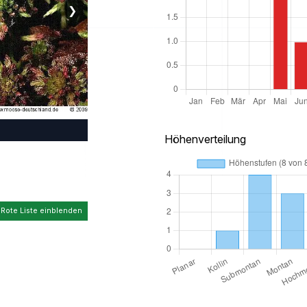
❯
Höhenverteilung
 Rote Liste einblenden