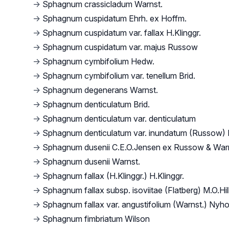
→
Sphagnum crassicladum Warnst.
→
Sphagnum cuspidatum Ehrh. ex Hoffm.
→
Sphagnum cuspidatum var. fallax H.Klinggr.
→
Sphagnum cuspidatum var. majus Russow
→
Sphagnum cymbifolium Hedw.
→
Sphagnum cymbifolium var. tenellum Brid.
→
Sphagnum degenerans Warnst.
→
Sphagnum denticulatum Brid.
→
Sphagnum denticulatum var. denticulatum
→
Sphagnum denticulatum var. inundatum (Russow) K
→
Sphagnum dusenii C.E.O.Jensen ex Russow & War
→
Sphagnum dusenii Warnst.
→
Sphagnum fallax (H.Klinggr.) H.Klinggr.
→
Sphagnum fallax subsp. isoviitae (Flatberg) M.O.Hil
→
Sphagnum fallax var. angustifolium (Warnst.) Nyh
→
Sphagnum fimbriatum Wilson