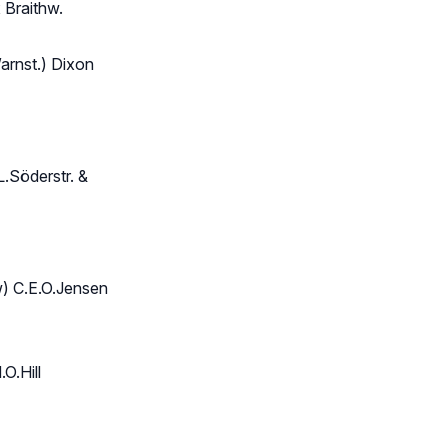
 Braithw.
arnst.) Dixon
L.Söderstr. &
) C.E.O.Jensen
O.Hill