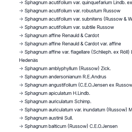
→
Sphagnum acutifolium var. quinquefarium Lindb. ex
→
Sphagnum acutifolium var. robustum Russow
→
Sphagnum acutifolium var. subnitens (Russow & W
→
Sphagnum acutifolium var. subtile Russow
→
Sphagnum affine Renauld & Cardot
→
Sphagnum affine Renauld & Cardot var. affine
→
Sphagnum affine var. flagellare (Schlieph. ex Röll) 
Hedenäs
→
Sphagnum amblyphyllum (Russow) Zick.
→
Sphagnum andersonianum R.E.Andrus
→
Sphagnum angustifolium (C.E.O.Jensen ex Russow
→
Sphagnum apiculatum H.Lindb.
→
Sphagnum auriculatum Schimp.
→
Sphagnum auriculatum var. inundatum (Russow) M.
→
Sphagnum austinii Sull.
→
Sphagnum balticum (Russow) C.E.O.Jensen