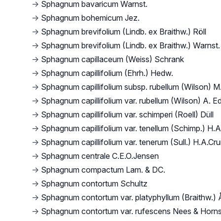
→
Sphagnum bavaricum Warnst.
→
Sphagnum bohemicum Jez.
→
Sphagnum brevifolium (Lindb. ex Braithw.) Röll
→
Sphagnum brevifolium (Lindb. ex Braithw.) Warnst.
→
Sphagnum capillaceum (Weiss) Schrank
→
Sphagnum capillifolium (Ehrh.) Hedw.
→
Sphagnum capillifolium subsp. rubellum (Wilson) M.
→
Sphagnum capillifolium var. rubellum (Wilson) A. E
→
Sphagnum capillifolium var. schimperi (Roell) Düll
→
Sphagnum capillifolium var. tenellum (Schimp.) H.
→
Sphagnum capillifolium var. tenerum (Sull.) H.A.Cr
→
Sphagnum centrale C.E.O.Jensen
→
Sphagnum compactum Lam. & DC.
→
Sphagnum contortum Schultz
→
Sphagnum contortum var. platyphyllum (Braithw.) 
→
Sphagnum contortum var. rufescens Nees & Horn