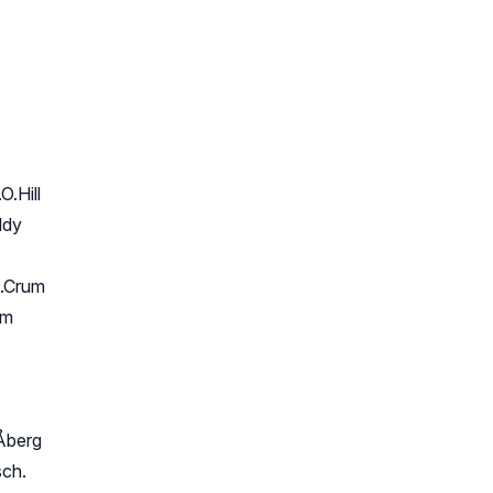
O.Hill
ddy
A.Crum
um
Åberg
sch.