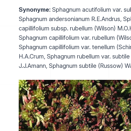
Synonyme:
Sphagnum acutifolium var. su
Sphagnum andersonianum R.E.Andrus, S
capillifolium subsp. rubellum (Wilson) M.O.H
Sphagnum capillifolium var. rubellum (Wils
Sphagnum capillifolium var. tenellum (Sch
H.A.Crum, Sphagnum rubellum var. subtil
J.J.Amann, Sphagnum subtile (Russow) Wa