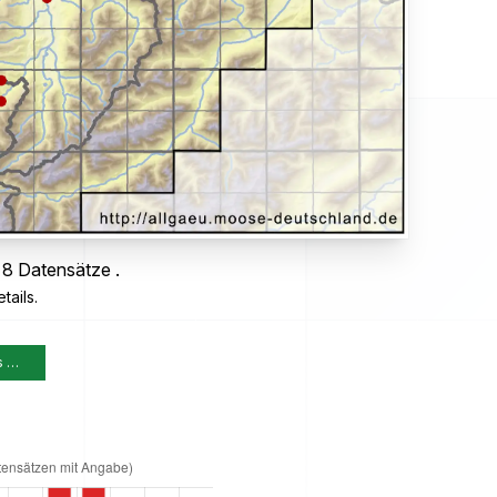
 8 Datensätze .
tails.
s …