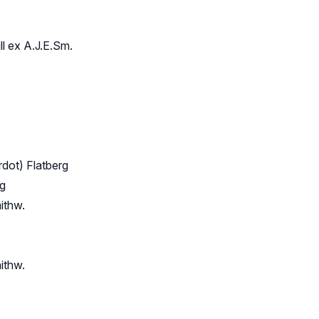
ll ex A.J.E.Sm.
dot) Flatberg
rg
ithw.
ithw.