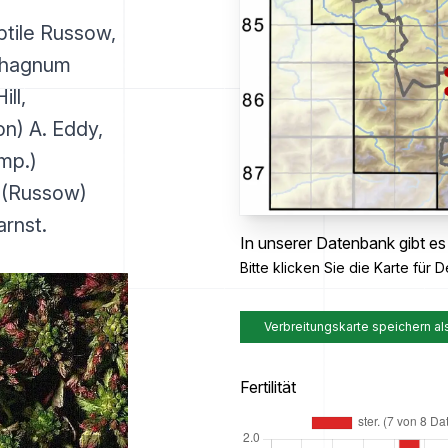
btile Russow,
phagnum
ill,
on) A. Eddy,
imp.)
e (Russow)
rnst.
In unserer Datenbank gibt es
Bitte klicken Sie die Karte für De
Verbreitungskarte speichern al
Fertilität