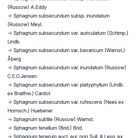
(Russow) A.Eddy
→
Sphagnum subsecundum subsp. inundatum
(Russow) Meyl.
→
Sphagnum subsecundum var. auriculatum (Schimp.)
Lindb.
→
Sphagnum subsecundum var. bavaricum (Warnst.)
Åberg
→
Sphagnum subsecundum var. inundatum (Russow)
C.E.O.Jensen
→
Sphagnum subsecundum var. platyphyllum (Lindb.
ex Braithw.) Cardot
→
Sphagnum subsecundum var. rufescens (Nees ex
Hornsch.) Huebener
→
Sphagnum subtile (Russow) Warnst.
→
Sphagnum tenellum (Brid.) Brid.
→
Sphagnum tenerum auct. eur. non Sull. & Lesq. ex