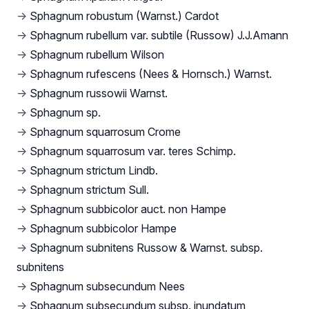
→
Sphagnum robustum (Warnst.) Cardot
→
Sphagnum rubellum var. subtile (Russow) J.J.Amann
→
Sphagnum rubellum Wilson
→
Sphagnum rufescens (Nees & Hornsch.) Warnst.
→
Sphagnum russowii Warnst.
→
Sphagnum sp.
→
Sphagnum squarrosum Crome
→
Sphagnum squarrosum var. teres Schimp.
→
Sphagnum strictum Lindb.
→
Sphagnum strictum Sull.
→
Sphagnum subbicolor auct. non Hampe
→
Sphagnum subbicolor Hampe
→
Sphagnum subnitens Russow & Warnst. subsp.
subnitens
→
Sphagnum subsecundum Nees
→
Sphagnum subsecundum subsp. inundatum