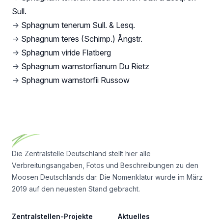
Sull.
→
Sphagnum tenerum Sull. & Lesq.
→
Sphagnum teres (Schimp.) Ångstr.
→
Sphagnum viride Flatberg
→
Sphagnum warnstorfianum Du Rietz
→
Sphagnum warnstorfii Russow
Footer
Die Zentralstelle Deutschland stellt hier alle
Verbreitungsangaben, Fotos und Beschreibungen zu den
Moosen Deutschlands dar. Die Nomenklatur wurde im März
2019 auf den neuesten Stand gebracht.
Zentralstellen-Projekte
Aktuelles