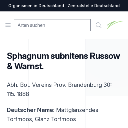
Organismen in Deutschland | Zentralstelle Deutschland
Zentralste
Open menu
Suche
Sphagnum subnitens Russow
& Warnst.
Abh. Bot. Vereins Prov. Brandenburg 30:
115. 1888
Deutscher Name:
Mattglänzendes
Torfmoos, Glanz Torfmoos