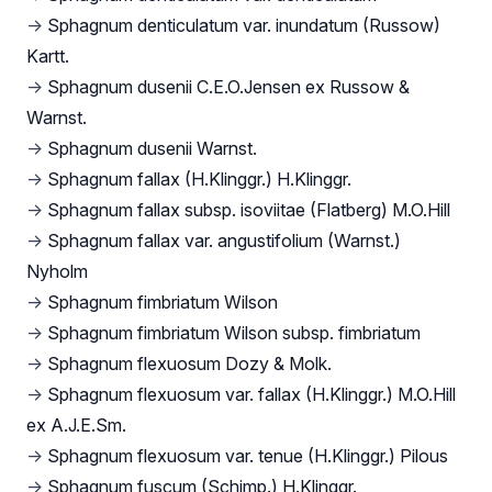
→
Sphagnum denticulatum var. inundatum (Russow)
Kartt.
→
Sphagnum dusenii C.E.O.Jensen ex Russow &
Warnst.
→
Sphagnum dusenii Warnst.
→
Sphagnum fallax (H.Klinggr.) H.Klinggr.
→
Sphagnum fallax subsp. isoviitae (Flatberg) M.O.Hill
→
Sphagnum fallax var. angustifolium (Warnst.)
Nyholm
→
Sphagnum fimbriatum Wilson
→
Sphagnum fimbriatum Wilson subsp. fimbriatum
→
Sphagnum flexuosum Dozy & Molk.
→
Sphagnum flexuosum var. fallax (H.Klinggr.) M.O.Hill
ex A.J.E.Sm.
→
Sphagnum flexuosum var. tenue (H.Klinggr.) Pilous
→
Sphagnum fuscum (Schimp.) H.Klinggr.