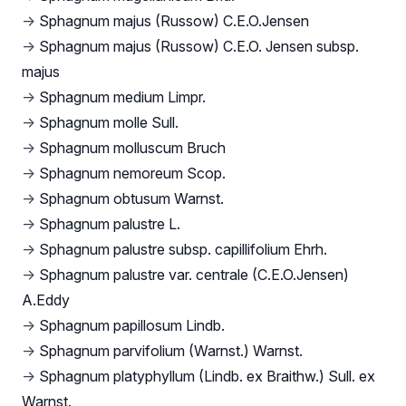
→
Sphagnum majus (Russow) C.E.O.Jensen
→
Sphagnum majus (Russow) C.E.O. Jensen subsp.
majus
→
Sphagnum medium Limpr.
→
Sphagnum molle Sull.
→
Sphagnum molluscum Bruch
→
Sphagnum nemoreum Scop.
→
Sphagnum obtusum Warnst.
→
Sphagnum palustre L.
→
Sphagnum palustre subsp. capillifolium Ehrh.
→
Sphagnum palustre var. centrale (C.E.O.Jensen)
A.Eddy
→
Sphagnum papillosum Lindb.
→
Sphagnum parvifolium (Warnst.) Warnst.
→
Sphagnum platyphyllum (Lindb. ex Braithw.) Sull. ex
Warnst.