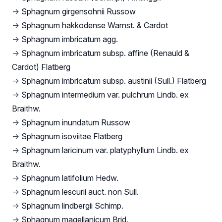
→
Sphagnum girgensohnii Russow
→
Sphagnum hakkodense Warnst. & Cardot
→
Sphagnum imbricatum agg.
→
Sphagnum imbricatum subsp. affine (Renauld &
Cardot) Flatberg
→
Sphagnum imbricatum subsp. austinii (Sull.) Flatberg
→
Sphagnum intermedium var. pulchrum Lindb. ex
Braithw.
→
Sphagnum inundatum Russow
→
Sphagnum isoviitae Flatberg
→
Sphagnum laricinum var. platyphyllum Lindb. ex
Braithw.
→
Sphagnum latifolium Hedw.
→
Sphagnum lescurii auct. non Sull.
→
Sphagnum lindbergii Schimp.
→
Sphagnum magellanicum Brid.