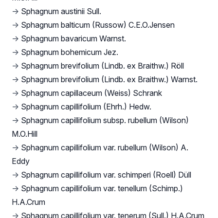
→
Sphagnum austinii Sull.
→
Sphagnum balticum (Russow) C.E.O.Jensen
→
Sphagnum bavaricum Warnst.
→
Sphagnum bohemicum Jez.
→
Sphagnum brevifolium (Lindb. ex Braithw.) Röll
→
Sphagnum brevifolium (Lindb. ex Braithw.) Warnst.
→
Sphagnum capillaceum (Weiss) Schrank
→
Sphagnum capillifolium (Ehrh.) Hedw.
→
Sphagnum capillifolium subsp. rubellum (Wilson)
M.O.Hill
→
Sphagnum capillifolium var. rubellum (Wilson) A.
Eddy
→
Sphagnum capillifolium var. schimperi (Roell) Düll
→
Sphagnum capillifolium var. tenellum (Schimp.)
H.A.Crum
→
Sphagnum capillifolium var. tenerum (Sull.) H.A.Crum