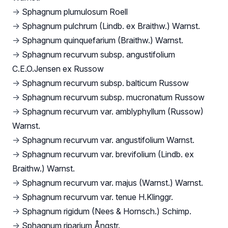
→
Sphagnum plumulosum Roell
→
Sphagnum pulchrum (Lindb. ex Braithw.) Warnst.
→
Sphagnum quinquefarium (Braithw.) Warnst.
→
Sphagnum recurvum subsp. angustifolium
C.E.O.Jensen ex Russow
→
Sphagnum recurvum subsp. balticum Russow
→
Sphagnum recurvum subsp. mucronatum Russow
→
Sphagnum recurvum var. amblyphyllum (Russow)
Warnst.
→
Sphagnum recurvum var. angustifolium Warnst.
→
Sphagnum recurvum var. brevifolium (Lindb. ex
Braithw.) Warnst.
→
Sphagnum recurvum var. majus (Warnst.) Warnst.
→
Sphagnum recurvum var. tenue H.Klinggr.
→
Sphagnum rigidum (Nees & Hornsch.) Schimp.
→
Sphagnum riparium Ångstr.