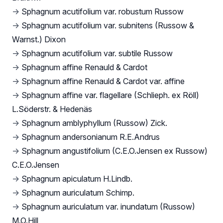
→
Sphagnum acutifolium var. robustum Russow
→
Sphagnum acutifolium var. subnitens (Russow &
Warnst.) Dixon
→
Sphagnum acutifolium var. subtile Russow
→
Sphagnum affine Renauld & Cardot
→
Sphagnum affine Renauld & Cardot var. affine
→
Sphagnum affine var. flagellare (Schlieph. ex Röll)
L.Söderstr. & Hedenäs
→
Sphagnum amblyphyllum (Russow) Zick.
→
Sphagnum andersonianum R.E.Andrus
→
Sphagnum angustifolium (C.E.O.Jensen ex Russow)
C.E.O.Jensen
→
Sphagnum apiculatum H.Lindb.
→
Sphagnum auriculatum Schimp.
→
Sphagnum auriculatum var. inundatum (Russow)
M.O.Hill