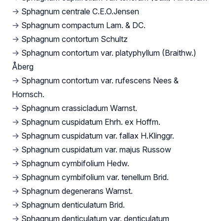
→
Sphagnum centrale C.E.O.Jensen
→
Sphagnum compactum Lam. & DC.
→
Sphagnum contortum Schultz
→
Sphagnum contortum var. platyphyllum (Braithw.)
Åberg
→
Sphagnum contortum var. rufescens Nees &
Hornsch.
→
Sphagnum crassicladum Warnst.
→
Sphagnum cuspidatum Ehrh. ex Hoffm.
→
Sphagnum cuspidatum var. fallax H.Klinggr.
→
Sphagnum cuspidatum var. majus Russow
→
Sphagnum cymbifolium Hedw.
→
Sphagnum cymbifolium var. tenellum Brid.
→
Sphagnum degenerans Warnst.
→
Sphagnum denticulatum Brid.
→
Sphagnum denticulatum var. denticulatum