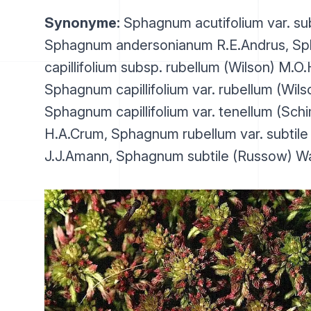
Synonyme:
Sphagnum acutifolium var. su
Sphagnum andersonianum R.E.Andrus, S
capillifolium subsp. rubellum (Wilson) M.O.H
Sphagnum capillifolium var. rubellum (Wils
Sphagnum capillifolium var. tenellum (Sch
H.A.Crum, Sphagnum rubellum var. subtil
J.J.Amann, Sphagnum subtile (Russow) Wa