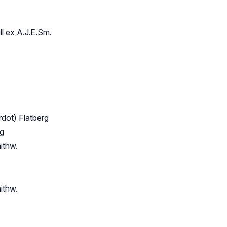
ll ex A.J.E.Sm.
dot) Flatberg
rg
ithw.
ithw.