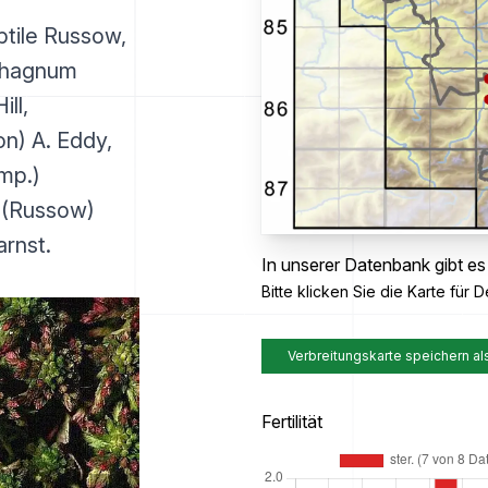
btile Russow,
phagnum
ill,
on) A. Eddy,
imp.)
e (Russow)
rnst.
In unserer Datenbank gibt es
Bitte klicken Sie die Karte für De
Verbreitungskarte speichern al
Fertilität