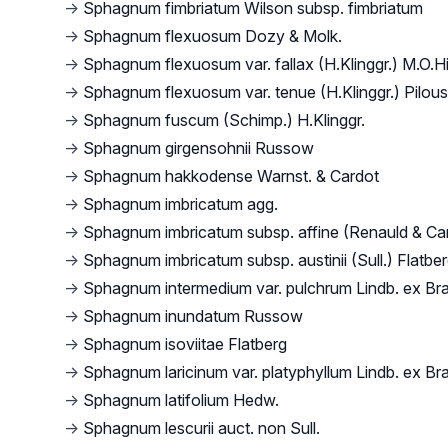
→
Sphagnum fimbriatum Wilson subsp. fimbriatum
→
Sphagnum flexuosum Dozy & Molk.
→
Sphagnum flexuosum var. fallax (H.Klinggr.) M.O.Hi
→
Sphagnum flexuosum var. tenue (H.Klinggr.) Pilous
→
Sphagnum fuscum (Schimp.) H.Klinggr.
→
Sphagnum girgensohnii Russow
→
Sphagnum hakkodense Warnst. & Cardot
→
Sphagnum imbricatum agg.
→
Sphagnum imbricatum subsp. affine (Renauld & Car
→
Sphagnum imbricatum subsp. austinii (Sull.) Flatbe
→
Sphagnum intermedium var. pulchrum Lindb. ex Bra
→
Sphagnum inundatum Russow
→
Sphagnum isoviitae Flatberg
→
Sphagnum laricinum var. platyphyllum Lindb. ex Bra
→
Sphagnum latifolium Hedw.
→
Sphagnum lescurii auct. non Sull.