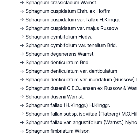
→
Sphagnum crassicladum Warnst.
→
Sphagnum cuspidatum Ehrh. ex Hoffm.
→
Sphagnum cuspidatum var. fallax H.Klinggr.
→
Sphagnum cuspidatum var. majus Russow
→
Sphagnum cymbifolium Hedw.
→
Sphagnum cymbifolium var. tenellum Brid.
→
Sphagnum degenerans Warnst.
→
Sphagnum denticulatum Brid.
→
Sphagnum denticulatum var. denticulatum
→
Sphagnum denticulatum var. inundatum (Russow) K
→
Sphagnum dusenii C.E.O.Jensen ex Russow & War
→
Sphagnum dusenii Warnst.
→
Sphagnum fallax (H.Klinggr.) H.Klinggr.
→
Sphagnum fallax subsp. isoviitae (Flatberg) M.O.Hil
→
Sphagnum fallax var. angustifolium (Warnst.) Nyh
→
Sphagnum fimbriatum Wilson