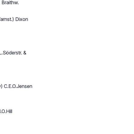
 Braithw.
arnst.) Dixon
L.Söderstr. &
) C.E.O.Jensen
O.Hill