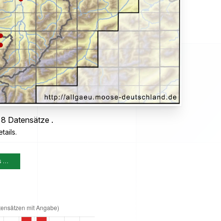
 8 Datensätze .
tails.
s …