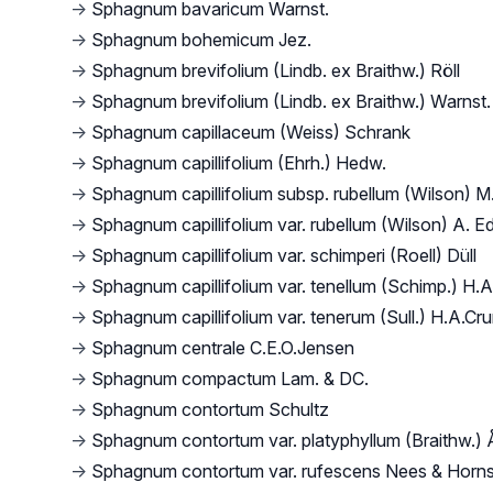
→
Sphagnum bavaricum Warnst.
→
Sphagnum bohemicum Jez.
→
Sphagnum brevifolium (Lindb. ex Braithw.) Röll
→
Sphagnum brevifolium (Lindb. ex Braithw.) Warnst.
→
Sphagnum capillaceum (Weiss) Schrank
→
Sphagnum capillifolium (Ehrh.) Hedw.
→
Sphagnum capillifolium subsp. rubellum (Wilson) M.
→
Sphagnum capillifolium var. rubellum (Wilson) A. E
→
Sphagnum capillifolium var. schimperi (Roell) Düll
→
Sphagnum capillifolium var. tenellum (Schimp.) H.
→
Sphagnum capillifolium var. tenerum (Sull.) H.A.Cr
→
Sphagnum centrale C.E.O.Jensen
→
Sphagnum compactum Lam. & DC.
→
Sphagnum contortum Schultz
→
Sphagnum contortum var. platyphyllum (Braithw.) 
→
Sphagnum contortum var. rufescens Nees & Horn