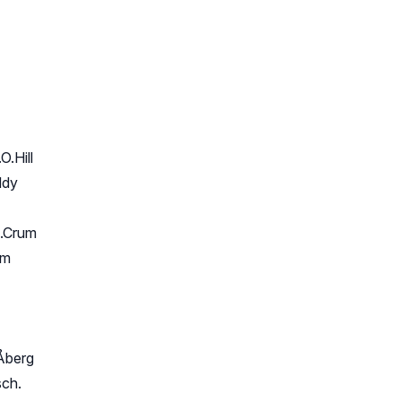
O.Hill
ddy
A.Crum
um
Åberg
sch.