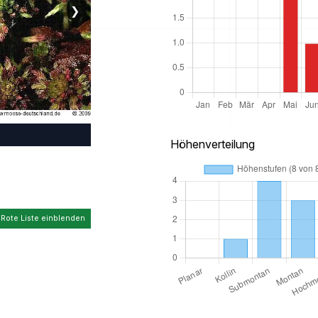
❯
Höhenverteilung
 Rote Liste einblenden