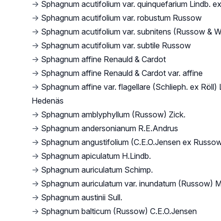
→
Sphagnum acutifolium var. quinquefarium Lindb. ex
→
Sphagnum acutifolium var. robustum Russow
→
Sphagnum acutifolium var. subnitens (Russow & W
→
Sphagnum acutifolium var. subtile Russow
→
Sphagnum affine Renauld & Cardot
→
Sphagnum affine Renauld & Cardot var. affine
→
Sphagnum affine var. flagellare (Schlieph. ex Röll) 
Hedenäs
→
Sphagnum amblyphyllum (Russow) Zick.
→
Sphagnum andersonianum R.E.Andrus
→
Sphagnum angustifolium (C.E.O.Jensen ex Russow
→
Sphagnum apiculatum H.Lindb.
→
Sphagnum auriculatum Schimp.
→
Sphagnum auriculatum var. inundatum (Russow) M.
→
Sphagnum austinii Sull.
→
Sphagnum balticum (Russow) C.E.O.Jensen