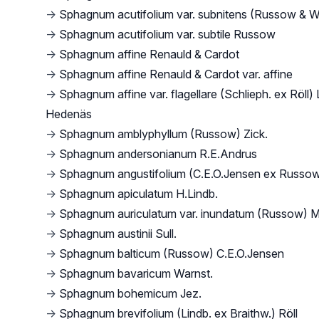
→
Sphagnum acutifolium var. subnitens (Russow & W
→
Sphagnum acutifolium var. subtile Russow
→
Sphagnum affine Renauld & Cardot
→
Sphagnum affine Renauld & Cardot var. affine
→
Sphagnum affine var. flagellare (Schlieph. ex Röll) 
Hedenäs
→
Sphagnum amblyphyllum (Russow) Zick.
→
Sphagnum andersonianum R.E.Andrus
→
Sphagnum angustifolium (C.E.O.Jensen ex Russow
→
Sphagnum apiculatum H.Lindb.
→
Sphagnum auriculatum var. inundatum (Russow) M.
→
Sphagnum austinii Sull.
→
Sphagnum balticum (Russow) C.E.O.Jensen
→
Sphagnum bavaricum Warnst.
→
Sphagnum bohemicum Jez.
→
Sphagnum brevifolium (Lindb. ex Braithw.) Röll