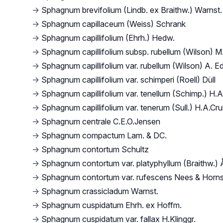
→
Sphagnum brevifolium (Lindb. ex Braithw.) Warnst.
→
Sphagnum capillaceum (Weiss) Schrank
→
Sphagnum capillifolium (Ehrh.) Hedw.
→
Sphagnum capillifolium subsp. rubellum (Wilson) M.
→
Sphagnum capillifolium var. rubellum (Wilson) A. E
→
Sphagnum capillifolium var. schimperi (Roell) Düll
→
Sphagnum capillifolium var. tenellum (Schimp.) H.
→
Sphagnum capillifolium var. tenerum (Sull.) H.A.Cr
→
Sphagnum centrale C.E.O.Jensen
→
Sphagnum compactum Lam. & DC.
→
Sphagnum contortum Schultz
→
Sphagnum contortum var. platyphyllum (Braithw.) 
→
Sphagnum contortum var. rufescens Nees & Horn
→
Sphagnum crassicladum Warnst.
→
Sphagnum cuspidatum Ehrh. ex Hoffm.
→
Sphagnum cuspidatum var. fallax H.Klinggr.