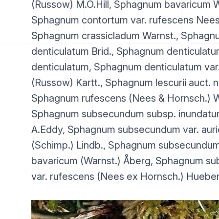
(Russow) M.O.Hill, Sphagnum bavaricum W
Sphagnum contortum var. rufescens Nees
Sphagnum crassicladum Warnst., Sphagn
denticulatum Brid., Sphagnum denticulatu
denticulatum, Sphagnum denticulatum var
(Russow) Kartt., Sphagnum lescurii auct. no
Sphagnum rufescens (Nees & Hornsch.) W
Sphagnum subsecundum subsp. inundatu
A.Eddy, Sphagnum subsecundum var. auri
(Schimp.) Lindb., Sphagnum subsecundum
bavaricum (Warnst.) Åberg, Sphagnum s
var. rufescens (Nees ex Hornsch.) Huebe