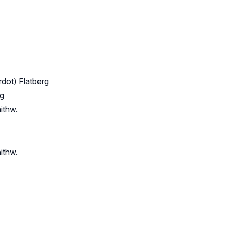
dot) Flatberg
rg
ithw.
ithw.