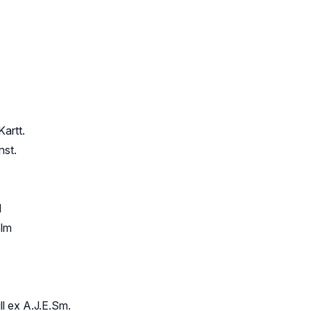
artt.
nst.
l
olm
ll ex A.J.E.Sm.