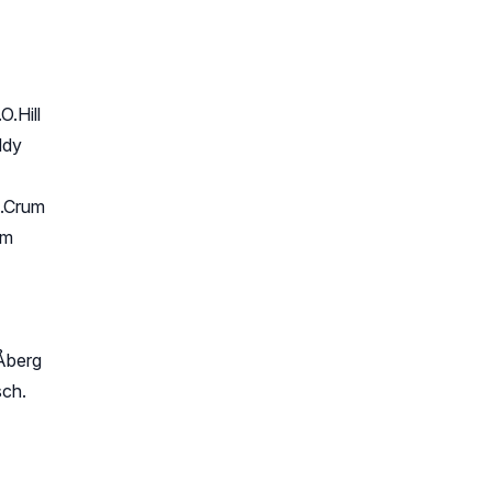
O.Hill
ddy
A.Crum
um
Åberg
sch.