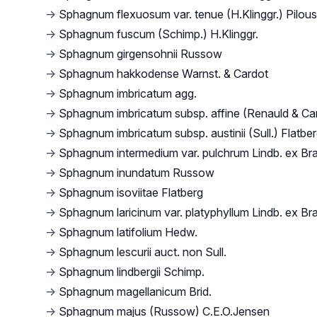
→
Sphagnum flexuosum var. tenue (H.Klinggr.) Pilous
→
Sphagnum fuscum (Schimp.) H.Klinggr.
→
Sphagnum girgensohnii Russow
→
Sphagnum hakkodense Warnst. & Cardot
→
Sphagnum imbricatum agg.
→
Sphagnum imbricatum subsp. affine (Renauld & Car
→
Sphagnum imbricatum subsp. austinii (Sull.) Flatbe
→
Sphagnum intermedium var. pulchrum Lindb. ex Bra
→
Sphagnum inundatum Russow
→
Sphagnum isoviitae Flatberg
→
Sphagnum laricinum var. platyphyllum Lindb. ex Bra
→
Sphagnum latifolium Hedw.
→
Sphagnum lescurii auct. non Sull.
→
Sphagnum lindbergii Schimp.
→
Sphagnum magellanicum Brid.
→
Sphagnum majus (Russow) C.E.O.Jensen