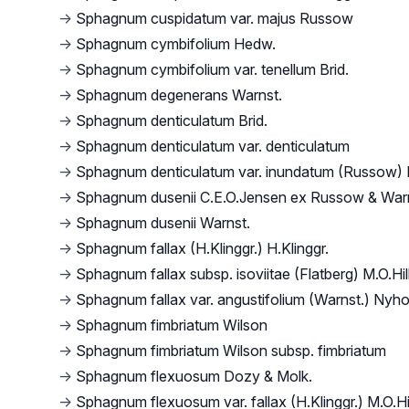
→
Sphagnum cuspidatum var. majus Russow
→
Sphagnum cymbifolium Hedw.
→
Sphagnum cymbifolium var. tenellum Brid.
→
Sphagnum degenerans Warnst.
→
Sphagnum denticulatum Brid.
→
Sphagnum denticulatum var. denticulatum
→
Sphagnum denticulatum var. inundatum (Russow) K
→
Sphagnum dusenii C.E.O.Jensen ex Russow & War
→
Sphagnum dusenii Warnst.
→
Sphagnum fallax (H.Klinggr.) H.Klinggr.
→
Sphagnum fallax subsp. isoviitae (Flatberg) M.O.Hil
→
Sphagnum fallax var. angustifolium (Warnst.) Nyh
→
Sphagnum fimbriatum Wilson
→
Sphagnum fimbriatum Wilson subsp. fimbriatum
→
Sphagnum flexuosum Dozy & Molk.
→
Sphagnum flexuosum var. fallax (H.Klinggr.) M.O.Hi