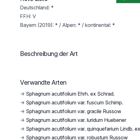
Deutschland: *
FFH: V
Bayern (2019): * / Alpen: * / kontinental: *
Beschreibung der Art
Verwandte Arten
→
Sphagnum acutifolium Ehrh. ex Schrad.
→
Sphagnum acutifolium var. fuscum Schimp.
→
Sphagnum acutifolium var. gracile Russow
→
Sphagnum acutifolium var. luridum Huebener
→
Sphagnum acutifolium var. quinquefarium Lindb. ex
→
Sphagnum acutifolium var. robustum Russow