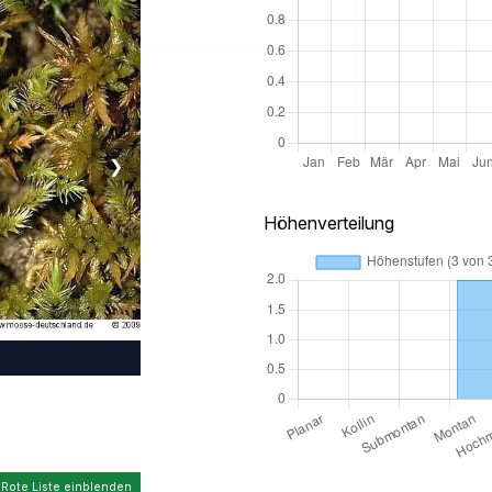
❯
Höhenverteilung
 Rote Liste einblenden