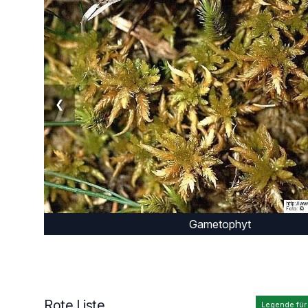
❮
Gametophyt
Rote Liste
Legende für