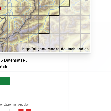
 3 Datensätze .
tails.
s …