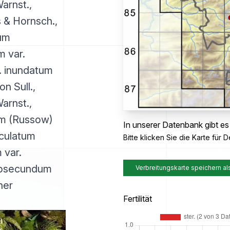
arnst.,
 & Hornsch.,
um
m var.
. inundatum
n Sull.,
arnst.,
m (Russow)
In unserer Datenbank gibt es
culatum
Bitte klicken Sie die Karte für De
 var.
ubsecundum
Verbreitungskarte speichern al
ner
Fertilität