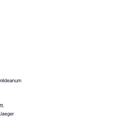
 mildeanum
t.
.Jaeger