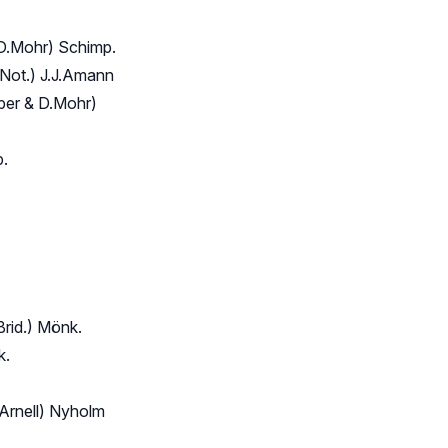
D.Mohr) Schimp.
Not.) J.J.Amann
ber & D.Mohr)
p.
Brid.) Mönk.
k.
 Arnell) Nyholm