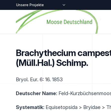
Zentralstellen-Projekte
Startseite
Brachythecium campes
(Müll.Hal.) Schimp.
Bryol. Eur. 6: 16. 1853
Deutscher Name:
Feld-Kurzbüchsenmoo
Systematik:
Equisetopsida > Bryidae > T