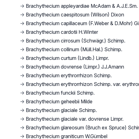
→
Brachythecium appleyardiae McAdam & A.J.E.Sm.
→
Brachythecium caespitosum (Wilson) Dixon
→
Brachythecium capillaceum (F.Weber & D.Mohr) G
→
Brachythecium cardotii H.Winter
→
Brachythecium cirrosum (Schwägr.) Schimp.
→
Brachythecium collinum (Müll.Hal.) Schimp.
→
Brachythecium curtum (Lindb.) Limpr.
→
Brachythecium dovrense (Limpr.) J.J.Amann
→
Brachythecium erythrorrhizon Schimp.
→
Brachythecium erythrorrhizon Schimp. var. erythro
→
Brachythecium funckii Schimp.
→
Brachythecium geheebii Milde
→
Brachythecium glaciale Schimp.
→
Brachythecium glaciale var. dovrense Limpr.
→
Brachythecium glareosum (Bruch ex Spruce) Schi
→
Brachythecium graniticum W.Gümbel