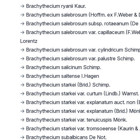
→
Brachythecium ryanii Kaur.
→
Brachythecium salebrosum (Hoffm. ex F.Weber & 
→
Brachythecium salebrosum subsp. rotaeanum (De 
→
Brachythecium salebrosum var. capillaceum (F.We
Lorentz
→
Brachythecium salebrosum var. cylindricum Schim
→
Brachythecium salebrosum var. palustre Schimp.
→
Brachythecium salicinum Schimp.
→
Brachythecium saltense I.Hagen
→
Brachythecium starkei (Brid.) Schimp.
→
Brachythecium starkei var. curtum (Lindb.) Warnst.
→
Brachythecium starkei var. explanatum auct. non (
→
Brachythecium starkei var. explanatum (Brid.) Mön
→
Brachythecium starkei var. tenuicuspis Mönk.
→
Brachythecium starkei var. tromsoeense (Kaurin &
→
Brachythecium subalbicans De Not.