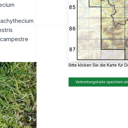
hecium
Brachythecium
stris
. campestre
Bitte klicken Sie die Karte für De
Verbreitungskarte speichern al
❯