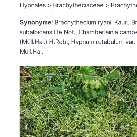
Hypnales > Brachytheciaceae > Brachyt
Synonyme:
Brachythecium ryanii Kaur., 
subalbicans De Not., Chamberlainia campe
(Müll.Hal.) H.Rob., Hypnum rutabulum var
Müll.Hal.
❮