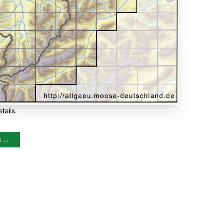
tails.
s …