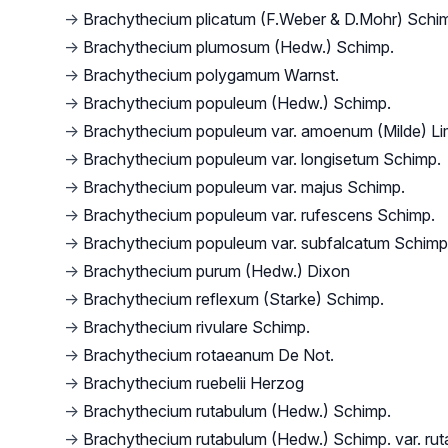
→
Brachythecium plicatum (F.Weber & D.Mohr) Schi
→
Brachythecium plumosum (Hedw.) Schimp.
→
Brachythecium polygamum Warnst.
→
Brachythecium populeum (Hedw.) Schimp.
→
Brachythecium populeum var. amoenum (Milde) Li
→
Brachythecium populeum var. longisetum Schimp.
→
Brachythecium populeum var. majus Schimp.
→
Brachythecium populeum var. rufescens Schimp.
→
Brachythecium populeum var. subfalcatum Schimp
→
Brachythecium purum (Hedw.) Dixon
→
Brachythecium reflexum (Starke) Schimp.
→
Brachythecium rivulare Schimp.
→
Brachythecium rotaeanum De Not.
→
Brachythecium ruebelii Herzog
→
Brachythecium rutabulum (Hedw.) Schimp.
→
Brachythecium rutabulum (Hedw.) Schimp. var. ru