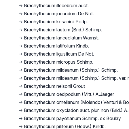
→
Brachythecium illecebrum auct.
→
Brachythecium jucundum De Not.
→
Brachythecium kosaninii Podp.
→
Brachythecium laetum (Brid.) Schimp.
→
Brachythecium lanceolatum Warnst.
→
Brachythecium latifolium Kindb.
→
Brachythecium ligusticum De Not.
→
Brachythecium micropus Schimp.
→
Brachythecium mildeanum (Schimp.) Schimp.
→
Brachythecium mildeanum (Schimp.) Schimp. var.
→
Brachythecium nelsonii Grout
→
Brachythecium oedipodium (Mitt.) A.Jaeger
→
Brachythecium ornellanum (Molendo) Venturi & Bot
→
Brachythecium oxycladon auct. plur. non (Brid.) A
→
Brachythecium payotianum Schimp. ex Boulay
→
Brachythecium piliferum (Hedw.) Kindb.