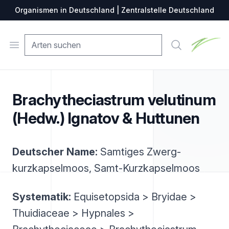
Organismen in Deutschland | Zentralstelle Deutschland
Zentralste
Open menu
Suche
Brachytheciastrum velutinum
(Hedw.) Ignatov & Huttunen
Deutscher Name:
Samtiges Zwerg-
kurzkapselmoos, Samt-Kurzkapselmoos
Systematik:
Equisetopsida > Bryidae >
Thuidiaceae > Hypnales >