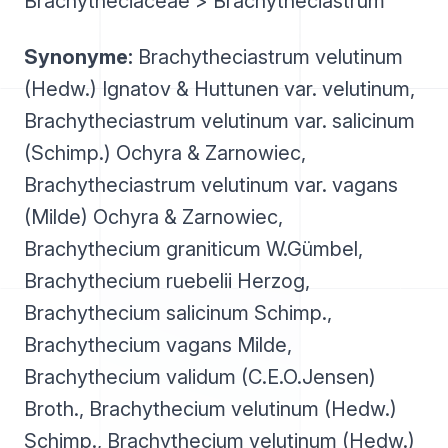
Brachytheciaceae > Brachytheciastrum
Synonyme:
Brachytheciastrum velutinum
(Hedw.) Ignatov & Huttunen var. velutinum,
Brachytheciastrum velutinum var. salicinum
(Schimp.) Ochyra & Zarnowiec,
Brachytheciastrum velutinum var. vagans
(Milde) Ochyra & Zarnowiec,
Brachythecium graniticum W.Gümbel,
Brachythecium ruebelii Herzog,
Brachythecium salicinum Schimp.,
Brachythecium vagans Milde,
Brachythecium validum (C.E.O.Jensen)
Broth., Brachythecium velutinum (Hedw.)
Schimp., Brachythecium velutinum (Hedw.)