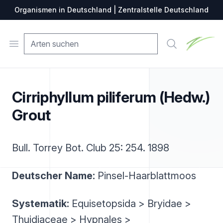
Organismen in Deutschland | Zentralstelle Deutschland
Zentralste
Open menu
Suche
Cirriphyllum piliferum (Hedw.)
Grout
Bull. Torrey Bot. Club 25: 254. 1898
Deutscher Name:
Pinsel-Haarblattmoos
Systematik:
Equisetopsida > Bryidae >
Thuidiaceae > Hypnales >