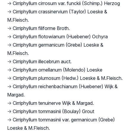
→
Cirriphyllum cirrosum var. funckii (Schimp.) Herzog
→
Cirriphyllum crassinervium (Taylor) Loeske &
M.Fleisch.
→
Cirriphyllum filiforme Broth.
→
Cirriphyllum flotowianum (Huebener) Ochyra
→
Cirriphyllum germanicum (Grebe) Loeske &
M.Fleisch.
→
Cirriphyllum illecebrum auct.
→
Cirriphyllum ornellanum (Molendo) Loeske
→
Cirriphyllum plumosum (Hedw.) Loeske & M.Fleisch.
→
Cirriphyllum reichenbachianum (Huebener) Wijk &
Margad.
→
Cirriphyllum tenuinerve Wijk & Margad.
→
Cirriphyllum tommasinii (Boulay) Grout
→
Cirriphyllum tommasinii var. germanicum (Grebe)
Loeske & M.Fleisch.