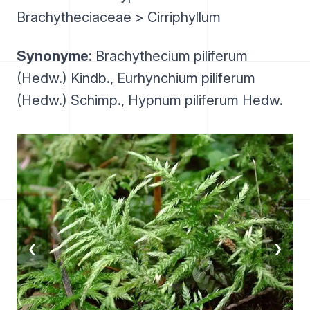
Brachytheciaceae > Cirriphyllum
Synonyme:
Brachythecium piliferum
(Hedw.) Kindb., Eurhynchium piliferum
(Hedw.) Schimp., Hypnum piliferum Hedw.
❮
❯