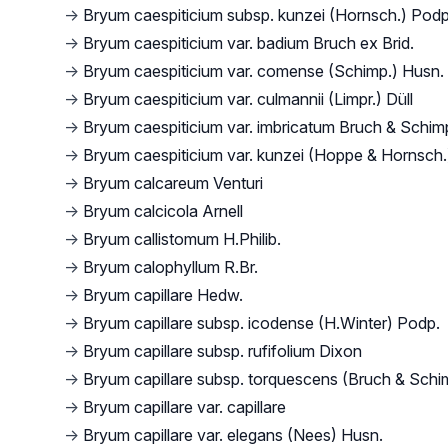
→
Bryum caespiticium subsp. kunzei (Hornsch.) Podp
→
Bryum caespiticium var. badium Bruch ex Brid.
→
Bryum caespiticium var. comense (Schimp.) Husn.
→
Bryum caespiticium var. culmannii (Limpr.) Düll
→
Bryum caespiticium var. imbricatum Bruch & Schim
→
Bryum caespiticium var. kunzei (Hoppe & Hornsch.)
→
Bryum calcareum Venturi
→
Bryum calcicola Arnell
→
Bryum callistomum H.Philib.
→
Bryum calophyllum R.Br.
→
Bryum capillare Hedw.
→
Bryum capillare subsp. icodense (H.Winter) Podp.
→
Bryum capillare subsp. rufifolium Dixon
→
Bryum capillare subsp. torquescens (Bruch & Schim
→
Bryum capillare var. capillare
→
Bryum capillare var. elegans (Nees) Husn.