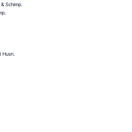
h & Schimp.
mp.
) Husn.