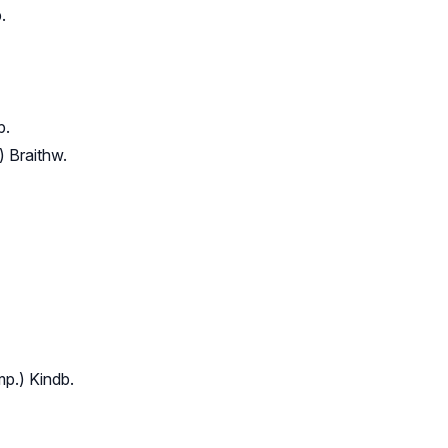
.
p.
 Braithw.
p.) Kindb.