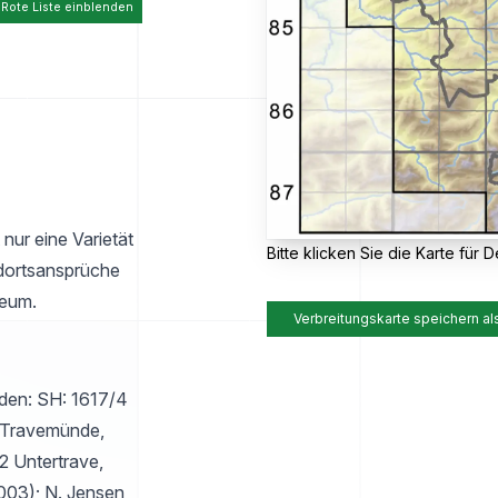
 Rote Liste einblenden
nur eine Varietät
Bitte klicken Sie die Karte für De
ndortsansprüche
neum.
Verbreitungskarte speichern al
den: SH: 1617/4
1 Travemünde,
2 Untertrave,
2003); N. Jensen