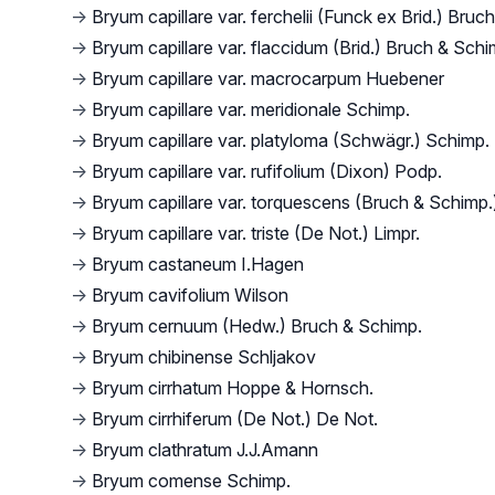
→
Bryum capillare var. ferchelii (Funck ex Brid.) Bruc
→
Bryum capillare var. flaccidum (Brid.) Bruch & Schi
→
Bryum capillare var. macrocarpum Huebener
→
Bryum capillare var. meridionale Schimp.
→
Bryum capillare var. platyloma (Schwägr.) Schimp.
→
Bryum capillare var. rufifolium (Dixon) Podp.
→
Bryum capillare var. torquescens (Bruch & Schimp.
→
Bryum capillare var. triste (De Not.) Limpr.
→
Bryum castaneum I.Hagen
→
Bryum cavifolium Wilson
→
Bryum cernuum (Hedw.) Bruch & Schimp.
→
Bryum chibinense Schljakov
→
Bryum cirrhatum Hoppe & Hornsch.
→
Bryum cirrhiferum (De Not.) De Not.
→
Bryum clathratum J.J.Amann
→
Bryum comense Schimp.