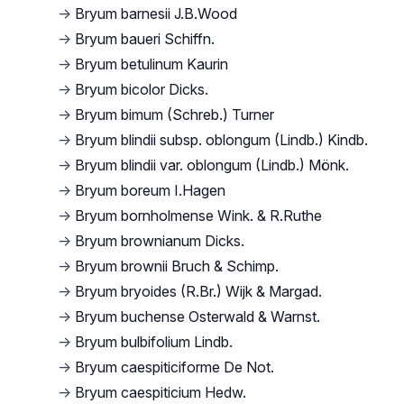
→
Bryum barnesii J.B.Wood
→
Bryum baueri Schiffn.
→
Bryum betulinum Kaurin
→
Bryum bicolor Dicks.
→
Bryum bimum (Schreb.) Turner
→
Bryum blindii subsp. oblongum (Lindb.) Kindb.
→
Bryum blindii var. oblongum (Lindb.) Mönk.
→
Bryum boreum I.Hagen
→
Bryum bornholmense Wink. & R.Ruthe
→
Bryum brownianum Dicks.
→
Bryum brownii Bruch & Schimp.
→
Bryum bryoides (R.Br.) Wijk & Margad.
→
Bryum buchense Osterwald & Warnst.
→
Bryum bulbifolium Lindb.
→
Bryum caespiticiforme De Not.
→
Bryum caespiticium Hedw.