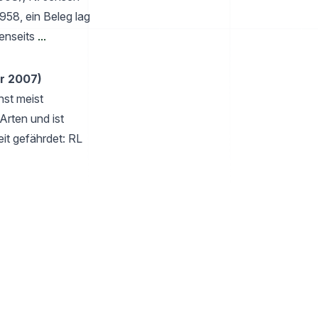
958, ein Beleg lag
enseits
...
r 2007)
hst meist
rten und ist
it gefährdet: RL