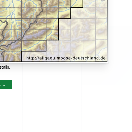
tails.
s …