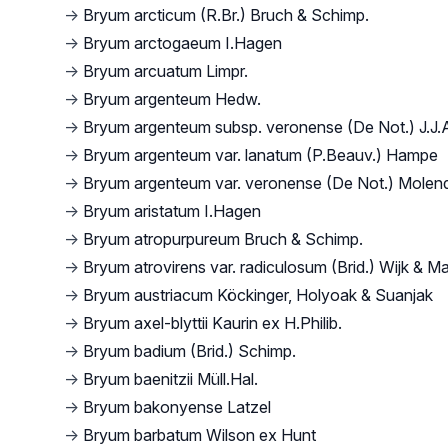
→
Bryum arcticum (R.Br.) Bruch & Schimp.
→
Bryum arctogaeum I.Hagen
→
Bryum arcuatum Limpr.
→
Bryum argenteum Hedw.
→
Bryum argenteum subsp. veronense (De Not.) J.J
→
Bryum argenteum var. lanatum (P.Beauv.) Hampe
→
Bryum argenteum var. veronense (De Not.) Molen
→
Bryum aristatum I.Hagen
→
Bryum atropurpureum Bruch & Schimp.
→
Bryum atrovirens var. radiculosum (Brid.) Wijk & M
→
Bryum austriacum Köckinger, Holyoak & Suanjak
→
Bryum axel-blyttii Kaurin ex H.Philib.
→
Bryum badium (Brid.) Schimp.
→
Bryum baenitzii Müll.Hal.
→
Bryum bakonyense Latzel
→
Bryum barbatum Wilson ex Hunt