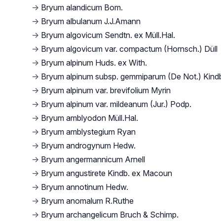
→
Bryum alandicum Bom.
→
Bryum albulanum J.J.Amann
→
Bryum algovicum Sendtn. ex Müll.Hal.
→
Bryum algovicum var. compactum (Hornsch.) Düll
→
Bryum alpinum Huds. ex With.
→
Bryum alpinum subsp. gemmiparum (De Not.) Kind
→
Bryum alpinum var. brevifolium Myrin
→
Bryum alpinum var. mildeanum (Jur.) Podp.
→
Bryum amblyodon Müll.Hal.
→
Bryum amblystegium Ryan
→
Bryum androgynum Hedw.
→
Bryum angermannicum Arnell
→
Bryum angustirete Kindb. ex Macoun
→
Bryum annotinum Hedw.
→
Bryum anomalum R.Ruthe
→
Bryum archangelicum Bruch & Schimp.