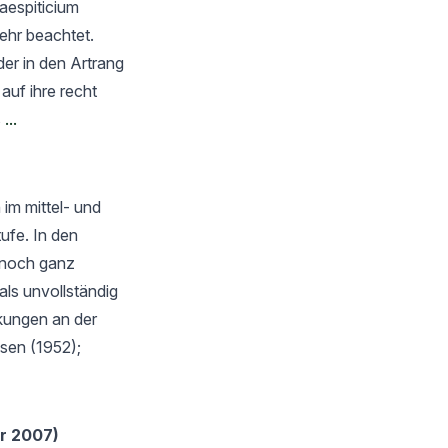
caespiticium
ehr beachtet.
er in den Artrang
uf ihre recht
s
...
im mittel- und
ufe. In den
 noch ganz
als unvollständig
ckungen an der
sen (1952);
r 2007)