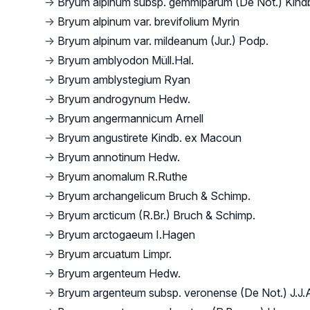
→
Bryum alpinum subsp. gemmiparum (De Not.) Kind
→
Bryum alpinum var. brevifolium Myrin
→
Bryum alpinum var. mildeanum (Jur.) Podp.
→
Bryum amblyodon Müll.Hal.
→
Bryum amblystegium Ryan
→
Bryum androgynum Hedw.
→
Bryum angermannicum Arnell
→
Bryum angustirete Kindb. ex Macoun
→
Bryum annotinum Hedw.
→
Bryum anomalum R.Ruthe
→
Bryum archangelicum Bruch & Schimp.
→
Bryum arcticum (R.Br.) Bruch & Schimp.
→
Bryum arctogaeum I.Hagen
→
Bryum arcuatum Limpr.
→
Bryum argenteum Hedw.
→
Bryum argenteum subsp. veronense (De Not.) J.J