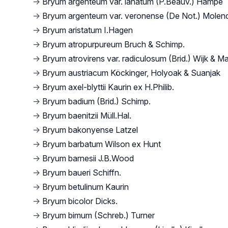
→
Bryum argenteum var. lanatum (P.Beauv.) Hampe
→
Bryum argenteum var. veronense (De Not.) Molen
→
Bryum aristatum I.Hagen
→
Bryum atropurpureum Bruch & Schimp.
→
Bryum atrovirens var. radiculosum (Brid.) Wijk & M
→
Bryum austriacum Köckinger, Holyoak & Suanjak
→
Bryum axel-blyttii Kaurin ex H.Philib.
→
Bryum badium (Brid.) Schimp.
→
Bryum baenitzii Müll.Hal.
→
Bryum bakonyense Latzel
→
Bryum barbatum Wilson ex Hunt
→
Bryum barnesii J.B.Wood
→
Bryum baueri Schiffn.
→
Bryum betulinum Kaurin
→
Bryum bicolor Dicks.
→
Bryum bimum (Schreb.) Turner