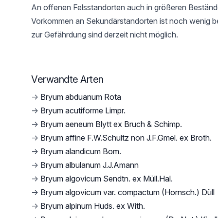
An offenen Felsstandorten auch in größeren Beständ
Vorkommen an Sekundärstandorten ist noch wenig b
zur Gefährdung sind derzeit nicht möglich.
Verwandte Arten
→
Bryum abduanum Rota
→
Bryum acutiforme Limpr.
→
Bryum aeneum Blytt ex Bruch & Schimp.
→
Bryum affine F.W.Schultz non J.F.Gmel. ex Broth.
→
Bryum alandicum Bom.
→
Bryum albulanum J.J.Amann
→
Bryum algovicum Sendtn. ex Müll.Hal.
→
Bryum algovicum var. compactum (Hornsch.) Düll
→
Bryum alpinum Huds. ex With.