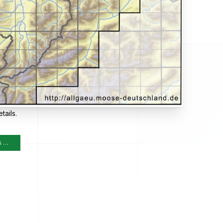
tails.
s …