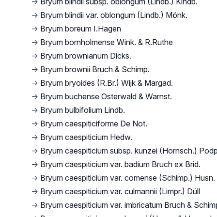
→
Bryum blindii subsp. oblongum (Lindb.) Kindb.
→
Bryum blindii var. oblongum (Lindb.) Mönk.
→
Bryum boreum I.Hagen
→
Bryum bornholmense Wink. & R.Ruthe
→
Bryum brownianum Dicks.
→
Bryum brownii Bruch & Schimp.
→
Bryum bryoides (R.Br.) Wijk & Margad.
→
Bryum buchense Osterwald & Warnst.
→
Bryum bulbifolium Lindb.
→
Bryum caespiticiforme De Not.
→
Bryum caespiticium Hedw.
→
Bryum caespiticium subsp. kunzei (Hornsch.) Podp
→
Bryum caespiticium var. badium Bruch ex Brid.
→
Bryum caespiticium var. comense (Schimp.) Husn.
→
Bryum caespiticium var. culmannii (Limpr.) Düll
→
Bryum caespiticium var. imbricatum Bruch & Schim