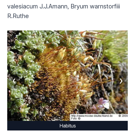
valesiacum J.J.Amann, Bryum warnstorfiii
R.Ruthe
❮
❯
Habitus