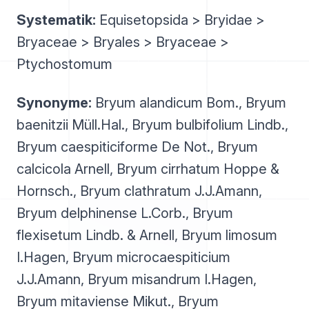
Systematik:
Equisetopsida > Bryidae >
Bryaceae > Bryales > Bryaceae >
Ptychostomum
Synonyme:
Bryum alandicum Bom., Bryum
baenitzii Müll.Hal., Bryum bulbifolium Lindb.,
Bryum caespiticiforme De Not., Bryum
calcicola Arnell, Bryum cirrhatum Hoppe &
Hornsch., Bryum clathratum J.J.Amann,
Bryum delphinense L.Corb., Bryum
flexisetum Lindb. & Arnell, Bryum limosum
I.Hagen, Bryum microcaespiticium
J.J.Amann, Bryum misandrum I.Hagen,
Bryum mitaviense Mikut., Bryum