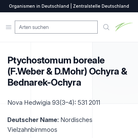
Organismen in Deutschland | Zentralstelle Deutschland
Zentralste
Open menu
Suche
Ptychostomum boreale
(F.Weber & D.Mohr) Ochyra &
Bednarek-Ochyra
Nova Hedwigia 93(3–4): 531 2011
Deutscher Name:
Nordisches
Vielzahnbirnmoos