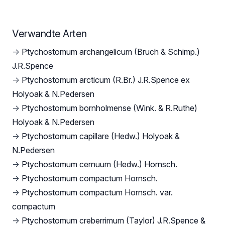
Verwandte Arten
→
Ptychostomum archangelicum (Bruch & Schimp.)
J.R.Spence
→
Ptychostomum arcticum (R.Br.) J.R.Spence ex
Holyoak & N.Pedersen
→
Ptychostomum bornholmense (Wink. & R.Ruthe)
Holyoak & N.Pedersen
→
Ptychostomum capillare (Hedw.) Holyoak &
N.Pedersen
→
Ptychostomum cernuum (Hedw.) Hornsch.
→
Ptychostomum compactum Hornsch.
→
Ptychostomum compactum Hornsch. var.
compactum
→
Ptychostomum creberrimum (Taylor) J.R.Spence &