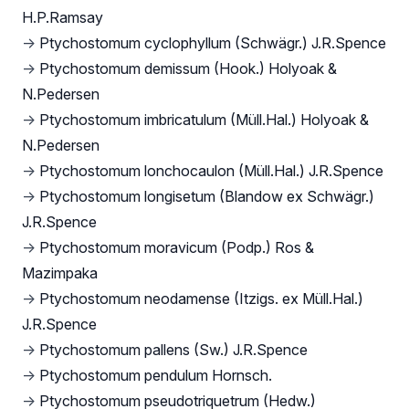
H.P.Ramsay
→
Ptychostomum cyclophyllum (Schwägr.) J.R.Spence
→
Ptychostomum demissum (Hook.) Holyoak &
N.Pedersen
→
Ptychostomum imbricatulum (Müll.Hal.) Holyoak &
N.Pedersen
→
Ptychostomum lonchocaulon (Müll.Hal.) J.R.Spence
→
Ptychostomum longisetum (Blandow ex Schwägr.)
J.R.Spence
→
Ptychostomum moravicum (Podp.) Ros &
Mazimpaka
→
Ptychostomum neodamense (Itzigs. ex Müll.Hal.)
J.R.Spence
→
Ptychostomum pallens (Sw.) J.R.Spence
→
Ptychostomum pendulum Hornsch.
→
Ptychostomum pseudotriquetrum (Hedw.)