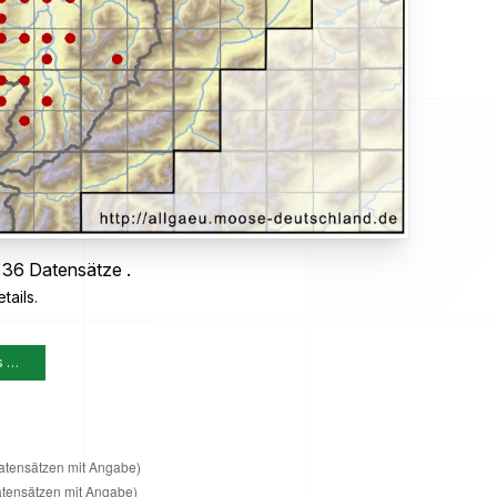
 36 Datensätze .
tails.
s …