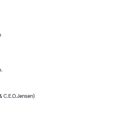
o
p.
 & C.E.O.Jensen)