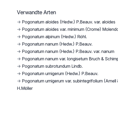
Verwandte Arten
→
Pogonatum aloides (Hedw.) P.Beauv. var. aloides
→
Pogonatum aloides var. minimum (Crome) Molend
→
Pogonatum alpinum (Hedw.) Röhl.
→
Pogonatum nanum (Hedw.) P.Beauv.
→
Pogonatum nanum (Hedw.) P.Beauv. var. nanum
→
Pogonatum nanum var. longisetum Bruch & Schim
→
Pogonatum subrotundum Lindb.
→
Pogonatum urnigerum (Hedw.) P.Beauv.
→
Pogonatum urnigerum var. subintegrifolium (Arnell
H.Möller
Footer