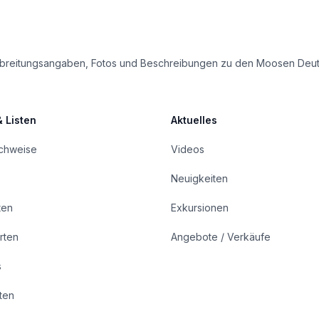
e Verbreitungsangaben, Fotos und Beschreibungen zu den Moosen Deu
& Listen
Aktuelles
achweise
Videos
Neuigkeiten
ten
Exkursionen
rten
Angebote / Verkäufe
s
rten