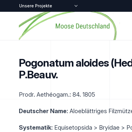
Zentralstellen-Projekte
Startseite
Pogonatum aloides (Hed
P.Beauv.
Prodr. Aethéogam.: 84. 1805
Deutscher Name:
Aloeblättriges Filzmüt
Systematik:
Equisetopsida > Bryidae > P