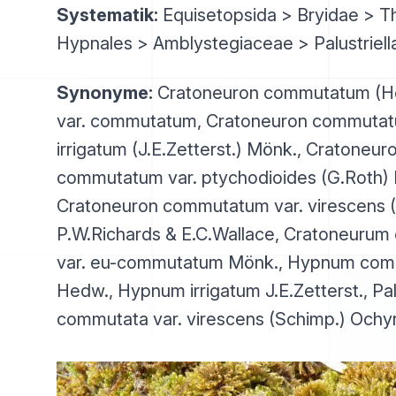
Systematik:
Equisetopsida > Bryidae > T
Hypnales > Amblystegiaceae > Palustriell
Synonyme:
Cratoneuron commutatum (H
var. commutatum, Cratoneuron commutat
irrigatum (J.E.Zetterst.) Mönk., Cratoneur
commutatum var. ptychodioides (G.Roth) 
Cratoneuron commutatum var. virescens 
P.W.Richards & E.C.Wallace, Cratoneuru
var. eu-commutatum Mönk., Hypnum co
Hedw., Hypnum irrigatum J.E.Zetterst., Palu
commutata var. virescens (Schimp.) Ochy