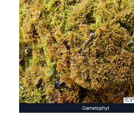
❮
Gametophyt