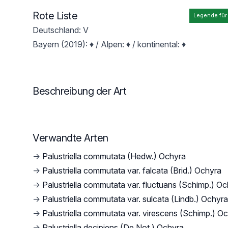
Rote Liste
Legende für
Deutschland: V
Bayern (2019): ♦ / Alpen: ♦ / kontinental: ♦
Beschreibung der Art
Verwandte Arten
→
Palustriella commutata (Hedw.) Ochyra
→
Palustriella commutata var. falcata (Brid.) Ochyra
→
Palustriella commutata var. fluctuans (Schimp.) O
→
Palustriella commutata var. sulcata (Lindb.) Ochyra
→
Palustriella commutata var. virescens (Schimp.) O
→
Palustriella decipiens (De Not.) Ochyra