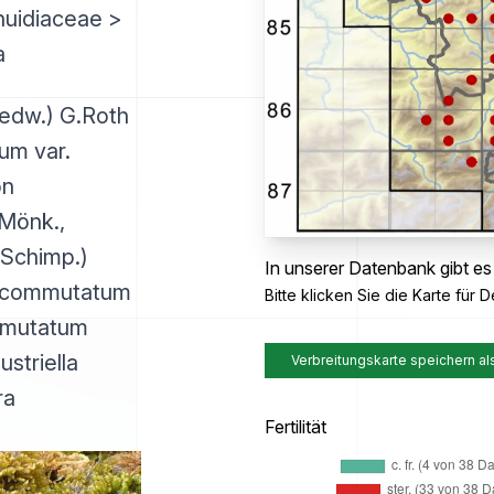
huidiaceae >
a
edw.) G.Roth
um var.
on
Mönk.,
(Schimp.)
In unserer Datenbank gibt es
m commutatum
Bitte klicken Sie die Karte für De
mmutatum
striella
Verbreitungskarte speichern al
ra
Fertilität