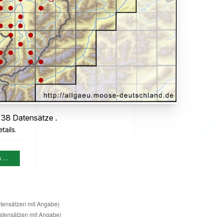
 38 Datensätze .
tails.
s …