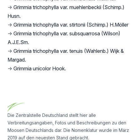
→
Grimmia trichophylla var. muehlenbeckii (Schimp.)
Husn.
→
Grimmia trichophylla var. stirtonii (Schimp.) H.Möller
→
Grimmia trichophylla var. subsquarrosa (Wilson)
A.J.E.Sm.
→
Grimmia trichophylla var. tenuis (Wahlenb.) Wijk &
Margad.
→
Grimmia unicolor Hook.
Footer
Die Zentralstelle Deutschland stellt hier alle
Verbreitungsangaben, Fotos und Beschreibungen zu den
Moosen Deutschlands dar. Die Nomenklatur wurde im März
2019 auf den neuesten Stand gebracht.