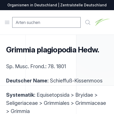
Organismen in Deutschland | Zentralstelle Deutschland
Zentralste
Open menu
Suche
Grimmia plagiopodia Hedw.
Sp. Musc. Frond.: 78. 1801
Deutscher Name:
Schieffuß-Kissenmoos
Systematik:
Equisetopsida > Bryidae >
Seligeriaceae > Grimmiales > Grimmiaceae
> Grimmia