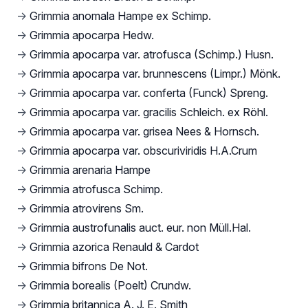
→
Grimmia anomala Hampe ex Schimp.
→
Grimmia apocarpa Hedw.
→
Grimmia apocarpa var. atrofusca (Schimp.) Husn.
→
Grimmia apocarpa var. brunnescens (Limpr.) Mönk.
→
Grimmia apocarpa var. conferta (Funck) Spreng.
→
Grimmia apocarpa var. gracilis Schleich. ex Röhl.
→
Grimmia apocarpa var. grisea Nees & Hornsch.
→
Grimmia apocarpa var. obscuriviridis H.A.Crum
→
Grimmia arenaria Hampe
→
Grimmia atrofusca Schimp.
→
Grimmia atrovirens Sm.
→
Grimmia austrofunalis auct. eur. non Müll.Hal.
→
Grimmia azorica Renauld & Cardot
→
Grimmia bifrons De Not.
→
Grimmia borealis (Poelt) Crundw.
→
Grimmia britannica A. J. E. Smith