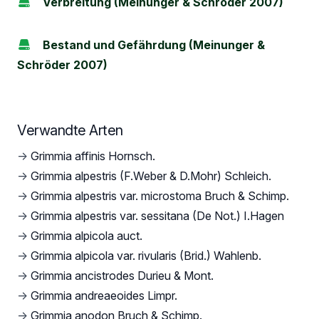
Verbreitung (Meinunger & Schröder 2007)
Bestand und Gefährdung (Meinunger &
Schröder 2007)
Verwandte Arten
→
Grimmia affinis Hornsch.
→
Grimmia alpestris (F.Weber & D.Mohr) Schleich.
→
Grimmia alpestris var. microstoma Bruch & Schimp.
→
Grimmia alpestris var. sessitana (De Not.) I.Hagen
→
Grimmia alpicola auct.
→
Grimmia alpicola var. rivularis (Brid.) Wahlenb.
→
Grimmia ancistrodes Durieu & Mont.
→
Grimmia andreaeoides Limpr.
→
Grimmia anodon Bruch & Schimp.