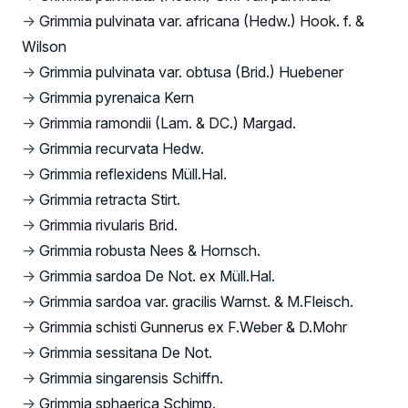
→
Grimmia pulvinata var. africana (Hedw.) Hook. f. &
Wilson
→
Grimmia pulvinata var. obtusa (Brid.) Huebener
→
Grimmia pyrenaica Kern
→
Grimmia ramondii (Lam. & DC.) Margad.
→
Grimmia recurvata Hedw.
→
Grimmia reflexidens Müll.Hal.
→
Grimmia retracta Stirt.
→
Grimmia rivularis Brid.
→
Grimmia robusta Nees & Hornsch.
→
Grimmia sardoa De Not. ex Müll.Hal.
→
Grimmia sardoa var. gracilis Warnst. & M.Fleisch.
→
Grimmia schisti Gunnerus ex F.Weber & D.Mohr
→
Grimmia sessitana De Not.
→
Grimmia singarensis Schiffn.
→
Grimmia sphaerica Schimp.