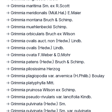
→
Grimmia maritima Sm. ex R.Scott
→
Grimmia meridionalis (Müll.Hal.) E.Maier
→
Grimmia montana Bruch & Schimp.
→
Grimmia muehlenbeckii Schimp.
→
Grimmia orbicularis Bruch ex Wilson
→
Grimmia ovalis auct. non (Hedw.) Lindb.
→
Grimmia ovalis (Hedw.) Lindb.
→
Grimmia ovata F.Weber & D.Mohr
→
Grimmia patens (Hedw.) Bruch & Schimp.
→
Grimmia pilosissima Herzog
→
Grimmia plagiopodia var. arvernica (H.Philib.) Boulay
→
Grimmia platyphylla Mitt.
→
Grimmia pruinosa Wilson ex Schimp.
→
Grimmia pseudo-rivularis var. lancifolia Kindb.
→
Grimmia pulvinata (Hedw.) Sm.
→
Grimmia pulvinata (Hedw.) Sm. var. pulvinata