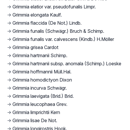
→
Grimmia elatior var. pseudofunalis Limpr.
→
Grimmia elongata Kaulf.
→
Grimmia flaccida (De Not.) Lindb.
→
Grimmia funalis (Schwägr.) Bruch & Schimp.
→
Grimmia funalis var. calvescens (Kindb.) H.Möller
→
Grimmia grisea Cardot
→
Grimmia hartmanii Schimp.
→
Grimmia hartmanii subsp. anomala (Schimp.) Loeske
→
Grimmia hoffmannii Müll.Hal.
→
Grimmia homodictyon Dixon
→
Grimmia incurva Schwägr.
→
Grimmia laevigata (Brid.) Brid.
→
Grimmia leucophaea Grev.
→
Grimmia limprichtii Kern
→
Grimmia lisae De Not.
→
Grimmia longirostris Hook.