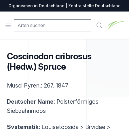
Organismen in Deutschland | Zentralstelle Deutschland
Zentralste
Open menu
Suche
Coscinodon cribrosus
(Hedw.) Spruce
Musci Pyren.: 267. 1847
Deutscher Name:
Polsterförmiges
Siebzahnmoos
Systematik:
Equisetopsida > Bryidae >