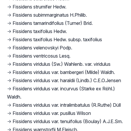
→
Fissidens strumifer Hedw.
→
Fissidens subimmarginatus H.Philib.
→
Fissidens tamarindifolius (Turner) Brid.
→
Fissidens taxifolius Hedw.
→
Fissidens taxifolius Hedw. subsp. taxifolius
→
Fissidens velenovskyi Podp.
→
Fissidens ventricosus Lesq.
→
Fissidens viridulus (Sw.) Wahlenb. var. viridulus
→
Fissidens viridulus var. bambergeri (Milde) Waldh.
→
Fissidens viridulus var. haraldii (Lindb.) C.E.O.Jensen
→
Fissidens viridulus var. incurvus (Starke ex Röhl.)
Waldh.
→
Fissidens viridulus var. intralimbatulus (R.Ruthe) Düll
→
Fissidens viridulus var. pusillus Wilson
→
Fissidens viridulus var. tenuifolius (Boulay) A.J.E.Sm.
→
Fissidens warnstorfii M.Fleisch.