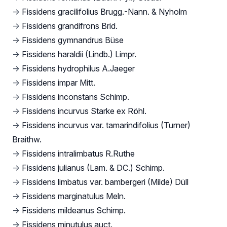
→
Fissidens gracilifolius Brugg.-Nann. & Nyholm
→
Fissidens grandifrons Brid.
→
Fissidens gymnandrus Büse
→
Fissidens haraldii (Lindb.) Limpr.
→
Fissidens hydrophilus A.Jaeger
→
Fissidens impar Mitt.
→
Fissidens inconstans Schimp.
→
Fissidens incurvus Starke ex Röhl.
→
Fissidens incurvus var. tamarindifolius (Turner)
Braithw.
→
Fissidens intralimbatus R.Ruthe
→
Fissidens julianus (Lam. & DC.) Schimp.
→
Fissidens limbatus var. bambergeri (Milde) Düll
→
Fissidens marginatulus Meln.
→
Fissidens mildeanus Schimp.
→
Fissidens minutulus auct.