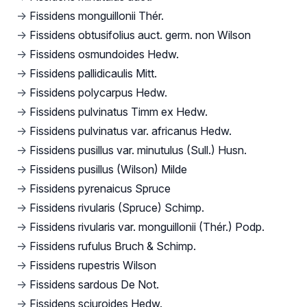
→
Fissidens monguillonii Thér.
→
Fissidens obtusifolius auct. germ. non Wilson
→
Fissidens osmundoides Hedw.
→
Fissidens pallidicaulis Mitt.
→
Fissidens polycarpus Hedw.
→
Fissidens pulvinatus Timm ex Hedw.
→
Fissidens pulvinatus var. africanus Hedw.
→
Fissidens pusillus var. minutulus (Sull.) Husn.
→
Fissidens pusillus (Wilson) Milde
→
Fissidens pyrenaicus Spruce
→
Fissidens rivularis (Spruce) Schimp.
→
Fissidens rivularis var. monguillonii (Thér.) Podp.
→
Fissidens rufulus Bruch & Schimp.
→
Fissidens rupestris Wilson
→
Fissidens sardous De Not.
→
Fissidens sciuroides Hedw.