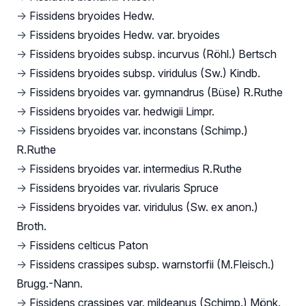
→
Fissidens bryoides Hedw.
→
Fissidens bryoides Hedw. var. bryoides
→
Fissidens bryoides subsp. incurvus (Röhl.) Bertsch
→
Fissidens bryoides subsp. viridulus (Sw.) Kindb.
→
Fissidens bryoides var. gymnandrus (Büse) R.Ruthe
→
Fissidens bryoides var. hedwigii Limpr.
→
Fissidens bryoides var. inconstans (Schimp.)
R.Ruthe
→
Fissidens bryoides var. intermedius R.Ruthe
→
Fissidens bryoides var. rivularis Spruce
→
Fissidens bryoides var. viridulus (Sw. ex anon.)
Broth.
→
Fissidens celticus Paton
→
Fissidens crassipes subsp. warnstorfii (M.Fleisch.)
Brugg.-Nann.
→
Fissidens crassipes var. mildeanus (Schimp.) Mönk.