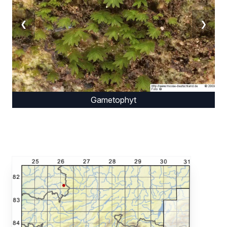
❮
❯
Gametophyt