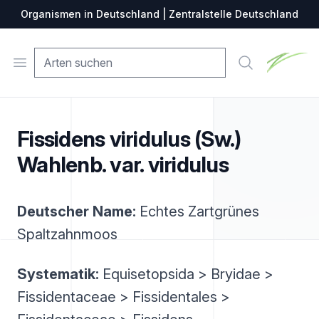
Organismen in Deutschland | Zentralstelle Deutschland
Zentralste
Open menu
Suche
Fissidens viridulus (Sw.)
Wahlenb. var. viridulus
Deutscher Name:
Echtes Zartgrünes
Spaltzahnmoos
Systematik:
Equisetopsida > Bryidae >
Fissidentaceae > Fissidentales >