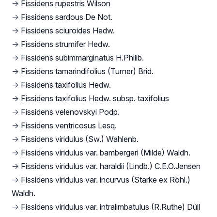
→
Fissidens rupestris Wilson
→
Fissidens sardous De Not.
→
Fissidens sciuroides Hedw.
→
Fissidens strumifer Hedw.
→
Fissidens subimmarginatus H.Philib.
→
Fissidens tamarindifolius (Turner) Brid.
→
Fissidens taxifolius Hedw.
→
Fissidens taxifolius Hedw. subsp. taxifolius
→
Fissidens velenovskyi Podp.
→
Fissidens ventricosus Lesq.
→
Fissidens viridulus (Sw.) Wahlenb.
→
Fissidens viridulus var. bambergeri (Milde) Waldh.
→
Fissidens viridulus var. haraldii (Lindb.) C.E.O.Jensen
→
Fissidens viridulus var. incurvus (Starke ex Röhl.)
Waldh.
→
Fissidens viridulus var. intralimbatulus (R.Ruthe) Düll