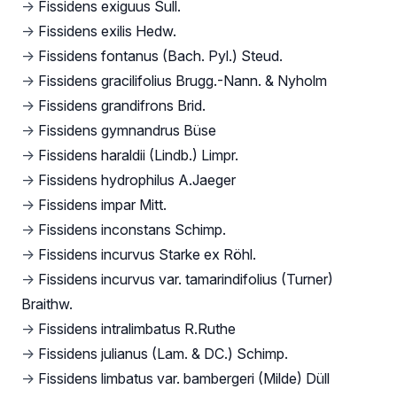
→
Fissidens exiguus Sull.
→
Fissidens exilis Hedw.
→
Fissidens fontanus (Bach. Pyl.) Steud.
→
Fissidens gracilifolius Brugg.-Nann. & Nyholm
→
Fissidens grandifrons Brid.
→
Fissidens gymnandrus Büse
→
Fissidens haraldii (Lindb.) Limpr.
→
Fissidens hydrophilus A.Jaeger
→
Fissidens impar Mitt.
→
Fissidens inconstans Schimp.
→
Fissidens incurvus Starke ex Röhl.
→
Fissidens incurvus var. tamarindifolius (Turner)
Braithw.
→
Fissidens intralimbatus R.Ruthe
→
Fissidens julianus (Lam. & DC.) Schimp.
→
Fissidens limbatus var. bambergeri (Milde) Düll