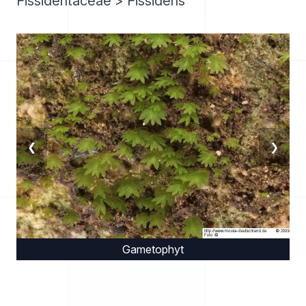
Fissidentaceae > Fissidens
❮
❯
Gametophyt