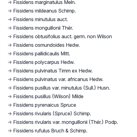
→
Fissidens marginatulus Meln.
→
Fissidens mildeanus Schimp.
→
Fissidens minutulus auct.
→
Fissidens monguillonii Thér.
→
Fissidens obtusifolius auct. germ. non Wilson
→
Fissidens osmundoides Hedw.
→
Fissidens pallidicaulis Mitt.
→
Fissidens polycarpus Hedw.
→
Fissidens pulvinatus Timm ex Hedw.
→
Fissidens pulvinatus var. africanus Hedw.
→
Fissidens pusillus var. minutulus (Sull.) Husn.
→
Fissidens pusillus (Wilson) Milde
→
Fissidens pyrenaicus Spruce
→
Fissidens rivularis (Spruce) Schimp.
→
Fissidens rivularis var. monguillonii (Thér.) Podp.
→
Fissidens rufulus Bruch & Schimp.