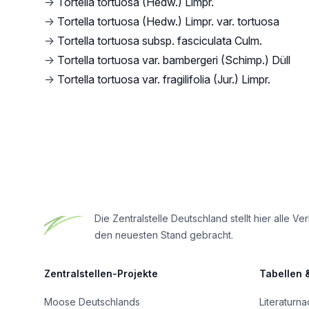
→
Tortella tortuosa (Hedw.) Limpr.
→
Tortella tortuosa (Hedw.) Limpr. var. tortuosa
→
Tortella tortuosa subsp. fasciculata Culm.
→
Tortella tortuosa var. bambergeri (Schimp.) Düll
→
Tortella tortuosa var. fragilifolia (Jur.) Limpr.
Footer
Die Zentralstelle Deutschland stellt hier all
den neuesten Stand gebracht.
Zentralstellen-Projekte
Tabellen 
Moose Deutschlands
Literaturn