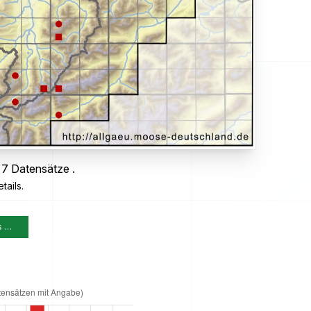
 7 Datensätze .
tails.
s …