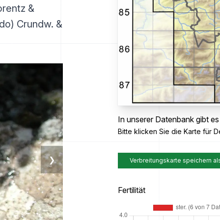
orentz &
ndo) Crundw. &
In unserer Datenbank gibt es
Bitte klicken Sie die Karte für De
❯
Verbreitungskarte speichern al
Fertilität