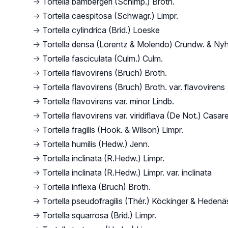
→
Tortella bambergeri (Schimp.) Broth.
→
Tortella caespitosa (Schwägr.) Limpr.
→
Tortella cylindrica (Brid.) Loeske
→
Tortella densa (Lorentz & Molendo) Crundw. & Ny
→
Tortella fasciculata (Culm.) Culm.
→
Tortella flavovirens (Bruch) Broth.
→
Tortella flavovirens (Bruch) Broth. var. flavovirens
→
Tortella flavovirens var. minor Lindb.
→
Tortella flavovirens var. viridiflava (De Not.) Casar
→
Tortella fragilis (Hook. & Wilson) Limpr.
→
Tortella humilis (Hedw.) Jenn.
→
Tortella inclinata (R.Hedw.) Limpr.
→
Tortella inclinata (R.Hedw.) Limpr. var. inclinata
→
Tortella inflexa (Bruch) Broth.
→
Tortella pseudofragilis (Thér.) Köckinger & Hedenä
→
Tortella squarrosa (Brid.) Limpr.