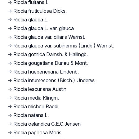
→
Riccia fluitans L.
→
Riccia fruticulosa Dicks.
→
Riccia glauca L.
→
Riccia glauca L. var. glauca
→
Riccia glauca var. ciliaris Warnst.
→
Riccia glauca var. subinermis (Lindb.) Warnst.
→
Riccia gothica Damsh. & Hallingb.
→
Riccia gougetiana Durieu & Mont.
→
Riccia huebeneriana Lindenb.
→
Riccia intumescens (Bisch.) Underw.
→
Riccia lescuriana Austin
→
Riccia media Klingm.
→
Riccia michelii Raddi
→
Riccia natans L.
→
Riccia oelandica C.E.O.Jensen
→
Riccia papillosa Moris