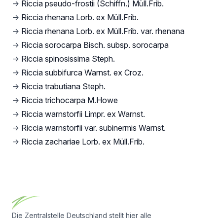
→
Riccia pseudo-frostii (Schiffn.) Müll.Frib.
→
Riccia rhenana Lorb. ex Müll.Frib.
→
Riccia rhenana Lorb. ex Müll.Frib. var. rhenana
→
Riccia sorocarpa Bisch. subsp. sorocarpa
→
Riccia spinosissima Steph.
→
Riccia subbifurca Warnst. ex Croz.
→
Riccia trabutiana Steph.
→
Riccia trichocarpa M.Howe
→
Riccia warnstorfii Limpr. ex Warnst.
→
Riccia warnstorfii var. subinermis Warnst.
→
Riccia zachariae Lorb. ex Müll.Frib.
Footer
Die Zentralstelle Deutschland stellt hier alle