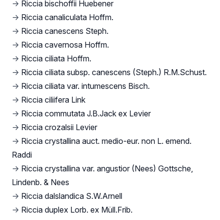
→
Riccia bischoffii Huebener
→
Riccia canaliculata Hoffm.
→
Riccia canescens Steph.
→
Riccia cavernosa Hoffm.
→
Riccia ciliata Hoffm.
→
Riccia ciliata subsp. canescens (Steph.) R.M.Schust.
→
Riccia ciliata var. intumescens Bisch.
→
Riccia ciliifera Link
→
Riccia commutata J.B.Jack ex Levier
→
Riccia crozalsii Levier
→
Riccia crystallina auct. medio-eur. non L. emend.
Raddi
→
Riccia crystallina var. angustior (Nees) Gottsche,
Lindenb. & Nees
→
Riccia dalslandica S.W.Arnell
→
Riccia duplex Lorb. ex Müll.Frib.