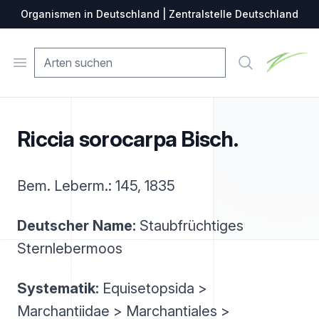
Organismen in Deutschland | Zentralstelle Deutschland
Zentralste
Open menu
Suche
Riccia sorocarpa Bisch.
Bem. Leberm.: 145, 1835
Deutscher Name:
Staubfrüchtiges
Sternlebermoos
Systematik:
Equisetopsida >
Marchantiidae > Marchantiales >