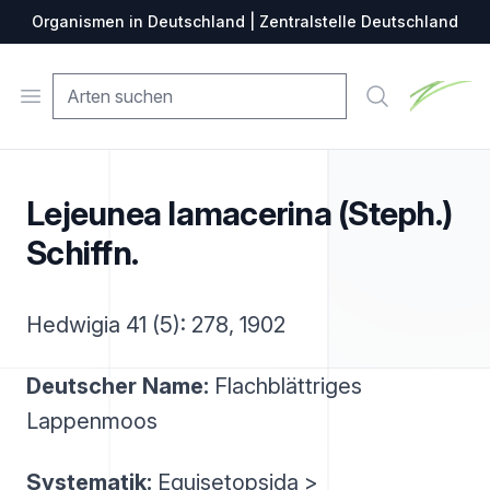
Organismen in Deutschland | Zentralstelle Deutschland
Zentralste
Open menu
Suche
Lejeunea lamacerina (Steph.)
Schiffn.
Hedwigia 41 (5): 278, 1902
Deutscher Name:
Flachblättriges
Lappenmoos
Systematik:
Equisetopsida >