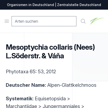
Organismen in Deutschland | Zentralstelle Deutschland
Zentralste
Open menu
Suche
Mesoptychia collaris (Nees)
L.Söderstr. & Váňa
Phytotaxa 65: 53, 2012
Deutscher Name:
Alpen-Glattkelchmoos
Systematik:
Equisetopsida >
Marchantiidae > Jungermanniales >