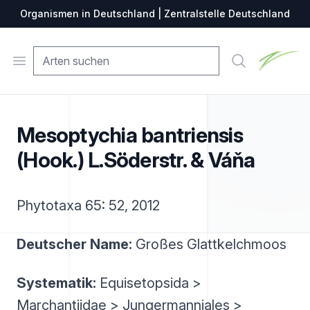
Organismen in Deutschland | Zentralstelle Deutschland
Zentralste
Open menu
Suche
Mesoptychia bantriensis
(Hook.) L.Söderstr. & Váňa
Phytotaxa 65: 52, 2012
Deutscher Name:
Großes Glattkelchmoos
Systematik:
Equisetopsida >
Marchantiidae > Jungermanniales >