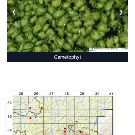
❮
❯
Gametophyt