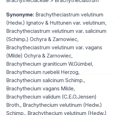
Brachytheciaceae > Brachytheciastrum
Synonyme:
Brachytheciastrum velutinum
(Hedw.) Ignatov & Huttunen var. velutinum,
Brachytheciastrum velutinum var. salicinum
(Schimp.) Ochyra & Zarnowiec,
Brachytheciastrum velutinum var. vagans
(Milde) Ochyra & Zarnowiec,
Brachythecium graniticum W.Gümbel,
Brachythecium ruebelii Herzog,
Brachythecium salicinum Schimp.,
Brachythecium vagans Milde,
Brachythecium validum (C.E.O.Jensen)
Broth., Brachythecium velutinum (Hedw.)
Schimp., Brachythecium velutinum (Hedw.)