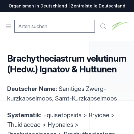
Organismen in Deutschland | Zentralstelle Deutschland
Zentralste
Open menu
Suche
Brachytheciastrum velutinum
(Hedw.) Ignatov & Huttunen
Deutscher Name:
Samtiges Zwerg-
kurzkapselmoos, Samt-Kurzkapselmoos
Systematik:
Equisetopsida > Bryidae >
Thuidiaceae > Hypnales >