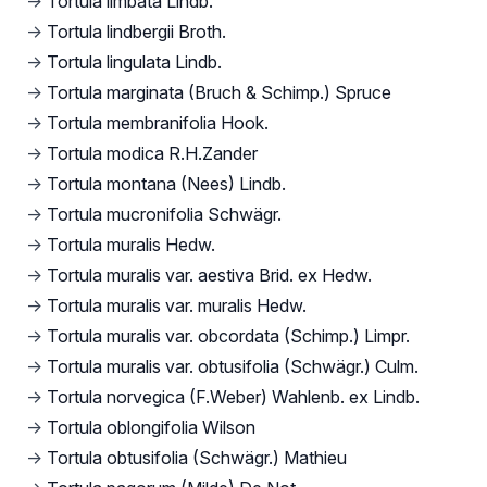
→
Tortula limbata Lindb.
→
Tortula lindbergii Broth.
→
Tortula lingulata Lindb.
→
Tortula marginata (Bruch & Schimp.) Spruce
→
Tortula membranifolia Hook.
→
Tortula modica R.H.Zander
→
Tortula montana (Nees) Lindb.
→
Tortula mucronifolia Schwägr.
→
Tortula muralis Hedw.
→
Tortula muralis var. aestiva Brid. ex Hedw.
→
Tortula muralis var. muralis Hedw.
→
Tortula muralis var. obcordata (Schimp.) Limpr.
→
Tortula muralis var. obtusifolia (Schwägr.) Culm.
→
Tortula norvegica (F.Weber) Wahlenb. ex Lindb.
→
Tortula oblongifolia Wilson
→
Tortula obtusifolia (Schwägr.) Mathieu