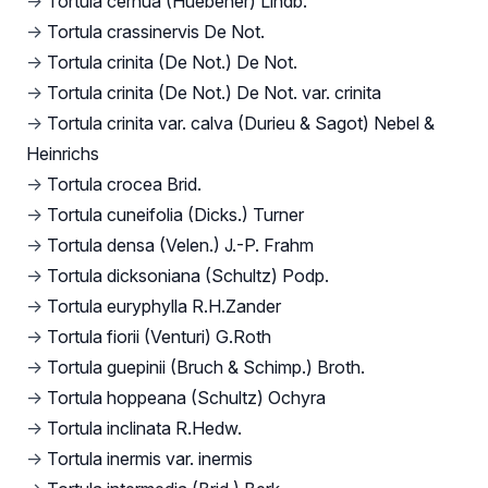
→
Tortula cernua (Huebener) Lindb.
→
Tortula crassinervis De Not.
→
Tortula crinita (De Not.) De Not.
→
Tortula crinita (De Not.) De Not. var. crinita
→
Tortula crinita var. calva (Durieu & Sagot) Nebel &
Heinrichs
→
Tortula crocea Brid.
→
Tortula cuneifolia (Dicks.) Turner
→
Tortula densa (Velen.) J.-P. Frahm
→
Tortula dicksoniana (Schultz) Podp.
→
Tortula euryphylla R.H.Zander
→
Tortula fiorii (Venturi) G.Roth
→
Tortula guepinii (Bruch & Schimp.) Broth.
→
Tortula hoppeana (Schultz) Ochyra
→
Tortula inclinata R.Hedw.
→
Tortula inermis var. inermis