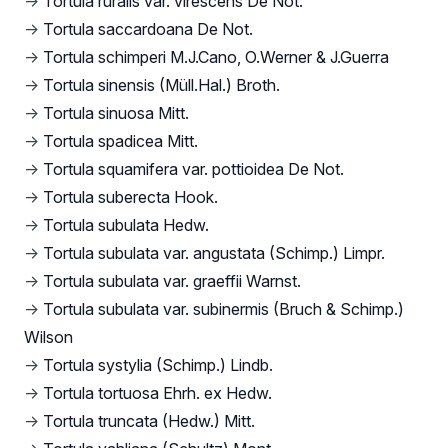
→
Tortula ruralis var. virescens De Not.
→
Tortula saccardoana De Not.
→
Tortula schimperi M.J.Cano, O.Werner & J.Guerra
→
Tortula sinensis (Müll.Hal.) Broth.
→
Tortula sinuosa Mitt.
→
Tortula spadicea Mitt.
→
Tortula squamifera var. pottioidea De Not.
→
Tortula suberecta Hook.
→
Tortula subulata Hedw.
→
Tortula subulata var. angustata (Schimp.) Limpr.
→
Tortula subulata var. graeffii Warnst.
→
Tortula subulata var. subinermis (Bruch & Schimp.)
Wilson
→
Tortula systylia (Schimp.) Lindb.
→
Tortula tortuosa Ehrh. ex Hedw.
→
Tortula truncata (Hedw.) Mitt.