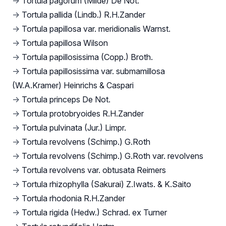
→
Tortula pagorum (Milde) De Not.
→
Tortula pallida (Lindb.) R.H.Zander
→
Tortula papillosa var. meridionalis Warnst.
→
Tortula papillosa Wilson
→
Tortula papillosissima (Copp.) Broth.
→
Tortula papillosissima var. submamillosa
(W.A.Kramer) Heinrichs & Caspari
→
Tortula princeps De Not.
→
Tortula protobryoides R.H.Zander
→
Tortula pulvinata (Jur.) Limpr.
→
Tortula revolvens (Schimp.) G.Roth
→
Tortula revolvens (Schimp.) G.Roth var. revolvens
→
Tortula revolvens var. obtusata Reimers
→
Tortula rhizophylla (Sakurai) Z.Iwats. & K.Saito
→
Tortula rhodonia R.H.Zander
→
Tortula rigida (Hedw.) Schrad. ex Turner