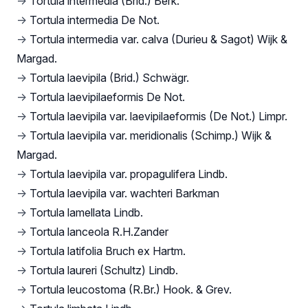
→
Tortula intermedia (Brid.) Berk.
→
Tortula intermedia De Not.
→
Tortula intermedia var. calva (Durieu & Sagot) Wijk &
Margad.
→
Tortula laevipila (Brid.) Schwägr.
→
Tortula laevipilaeformis De Not.
→
Tortula laevipila var. laevipilaeformis (De Not.) Limpr.
→
Tortula laevipila var. meridionalis (Schimp.) Wijk &
Margad.
→
Tortula laevipila var. propagulifera Lindb.
→
Tortula laevipila var. wachteri Barkman
→
Tortula lamellata Lindb.
→
Tortula lanceola R.H.Zander
→
Tortula latifolia Bruch ex Hartm.
→
Tortula laureri (Schultz) Lindb.
→
Tortula leucostoma (R.Br.) Hook. & Grev.