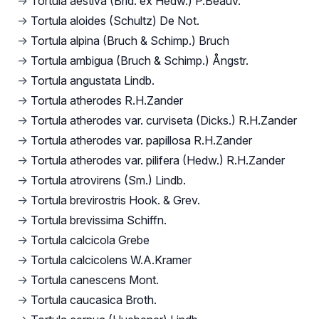
→
Tortula aestiva (Brid. ex Hedw.) P.Beauv.
→
Tortula aloides (Schultz) De Not.
→
Tortula alpina (Bruch & Schimp.) Bruch
→
Tortula ambigua (Bruch & Schimp.) Ångstr.
→
Tortula angustata Lindb.
→
Tortula atherodes R.H.Zander
→
Tortula atherodes var. curviseta (Dicks.) R.H.Zander
→
Tortula atherodes var. papillosa R.H.Zander
→
Tortula atherodes var. pilifera (Hedw.) R.H.Zander
→
Tortula atrovirens (Sm.) Lindb.
→
Tortula brevirostris Hook. & Grev.
→
Tortula brevissima Schiffn.
→
Tortula calcicola Grebe
→
Tortula calcicolens W.A.Kramer
→
Tortula canescens Mont.
→
Tortula caucasica Broth.