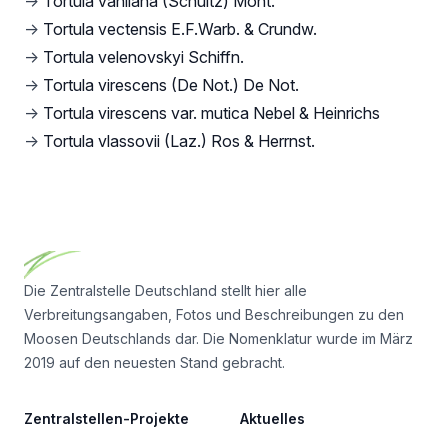
→
Tortula vahliana (Schultz) Mont.
→
Tortula vectensis E.F.Warb. & Crundw.
→
Tortula velenovskyi Schiffn.
→
Tortula virescens (De Not.) De Not.
→
Tortula virescens var. mutica Nebel & Heinrichs
→
Tortula vlassovii (Laz.) Ros & Herrnst.
Footer
Die Zentralstelle Deutschland stellt hier alle
Verbreitungsangaben, Fotos und Beschreibungen zu den
Moosen Deutschlands dar. Die Nomenklatur wurde im März
2019 auf den neuesten Stand gebracht.
Zentralstellen-Projekte
Aktuelles