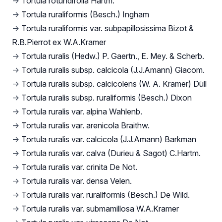
→
Tortula rotundifolia Hartm.
→
Tortula ruraliformis (Besch.) Ingham
→
Tortula ruraliformis var. subpapillosissima Bizot &
R.B.Pierrot ex W.A.Kramer
→
Tortula ruralis (Hedw.) P. Gaertn., E. Mey. & Scherb.
→
Tortula ruralis subsp. calcicola (J.J.Amann) Giacom.
→
Tortula ruralis subsp. calcicolens (W. A. Kramer) Düll
→
Tortula ruralis subsp. ruraliformis (Besch.) Dixon
→
Tortula ruralis var. alpina Wahlenb.
→
Tortula ruralis var. arenicola Braithw.
→
Tortula ruralis var. calcicola (J.J.Amann) Barkman
→
Tortula ruralis var. calva (Durieu & Sagot) C.Hartm.
→
Tortula ruralis var. crinita De Not.
→
Tortula ruralis var. densa Velen.
→
Tortula ruralis var. ruraliformis (Besch.) De Wild.
→
Tortula ruralis var. submamillosa W.A.Kramer