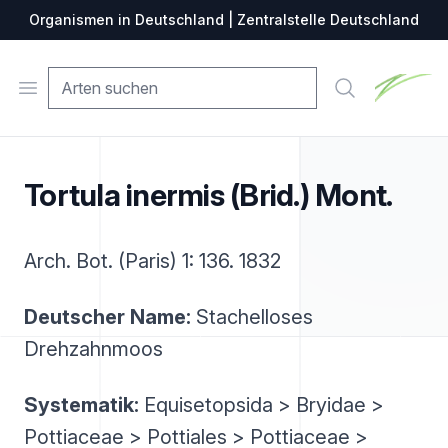
Organismen in Deutschland | Zentralstelle Deutschland
Zentralste
Open menu
Suche
Tortula inermis (Brid.) Mont.
Arch. Bot. (Paris) 1: 136. 1832
Deutscher Name:
Stachelloses
Drehzahnmoos
Systematik:
Equisetopsida > Bryidae >
Pottiaceae > Pottiales > Pottiaceae >