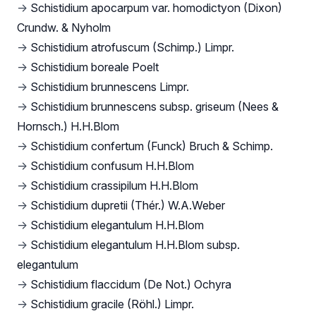
→
Schistidium apocarpum var. homodictyon (Dixon)
Crundw. & Nyholm
→
Schistidium atrofuscum (Schimp.) Limpr.
→
Schistidium boreale Poelt
→
Schistidium brunnescens Limpr.
→
Schistidium brunnescens subsp. griseum (Nees &
Hornsch.) H.H.Blom
→
Schistidium confertum (Funck) Bruch & Schimp.
→
Schistidium confusum H.H.Blom
→
Schistidium crassipilum H.H.Blom
→
Schistidium dupretii (Thér.) W.A.Weber
→
Schistidium elegantulum H.H.Blom
→
Schistidium elegantulum H.H.Blom subsp.
elegantulum
→
Schistidium flaccidum (De Not.) Ochyra
→
Schistidium gracile (Röhl.) Limpr.