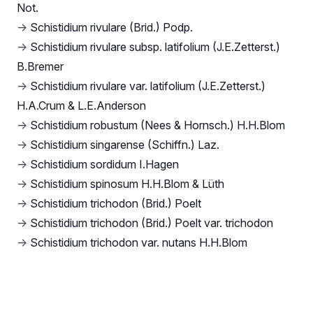
Not.
→
Schistidium rivulare (Brid.) Podp.
→
Schistidium rivulare subsp. latifolium (J.E.Zetterst.)
B.Bremer
→
Schistidium rivulare var. latifolium (J.E.Zetterst.)
H.A.Crum & L.E.Anderson
→
Schistidium robustum (Nees & Hornsch.) H.H.Blom
→
Schistidium singarense (Schiffn.) Laz.
→
Schistidium sordidum I.Hagen
→
Schistidium spinosum H.H.Blom & Lüth
→
Schistidium trichodon (Brid.) Poelt
→
Schistidium trichodon (Brid.) Poelt var. trichodon
→
Schistidium trichodon var. nutans H.H.Blom
Footer