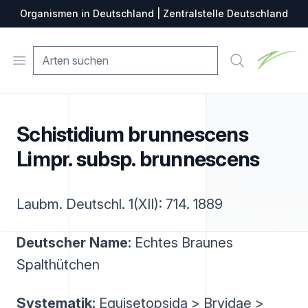
Organismen in Deutschland | Zentralstelle Deutschland
Zentralste
Open menu
Suche
Schistidium brunnescens
Limpr. subsp. brunnescens
Laubm. Deutschl. 1(XII): 714. 1889
Deutscher Name:
Echtes Braunes
Spalthütchen
Systematik:
Equisetopsida > Bryidae >