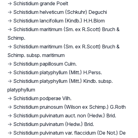
→
Schistidium grande Poelt
→
Schistidium helveticum (Schkuhr) Deguchi
→
Schistidium lancifolium (Kindb.) H.H.Blom
→
Schistidium maritimum (Sm. ex R.Scott) Bruch &
Schimp.
→
Schistidium maritimum (Sm. ex R.Scott) Bruch &
Schimp. subsp. maritimum
→
Schistidium papillosum Culm.
→
Schistidium platyphyllum (Mitt.) H.Perss.
→
Schistidium platyphyllum (Mitt.) Kindb. subsp.
platyphyllum
→
Schistidium podperae Vilh.
→
Schistidium pruinosum (Wilson ex Schimp.) G.Roth
→
Schistidium pulvinatum auct. non (Hedw.) Brid.
→
Schistidium pulvinatum (Hedw.) Brid.
→
Schistidium pulvinatum var. flaccidum (De Not.) De