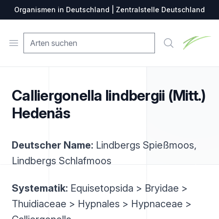
Organismen in Deutschland | Zentralstelle Deutschland
Zentralste
Open menu
Suche
Calliergonella lindbergii (Mitt.)
Hedenäs
Deutscher Name:
Lindbergs Spießmoos,
Lindbergs Schlafmoos
Systematik:
Equisetopsida > Bryidae >
Thuidiaceae > Hypnales > Hypnaceae >