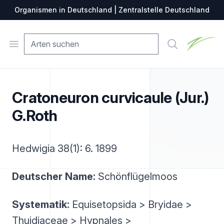
Organismen in Deutschland | Zentralstelle Deutschland
Zentralste
Open menu
Suche
Cratoneuron curvicaule (Jur.)
G.Roth
Hedwigia 38(1): 6. 1899
Deutscher Name:
Schönflügelmoos
Systematik:
Equisetopsida > Bryidae >
Thuidiaceae > Hypnales >