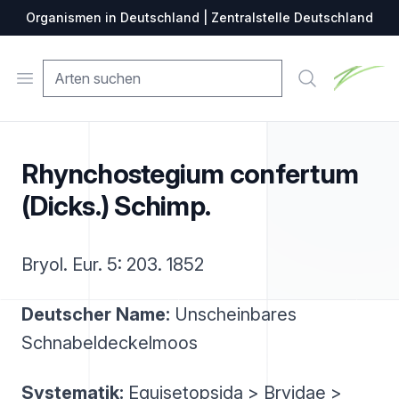
Organismen in Deutschland | Zentralstelle Deutschland
Zentralste
Open menu
Suche
Rhynchostegium confertum
(Dicks.) Schimp.
Bryol. Eur. 5: 203. 1852
Deutscher Name:
Unscheinbares
Schnabeldeckelmoos
Systematik:
Equisetopsida > Bryidae >