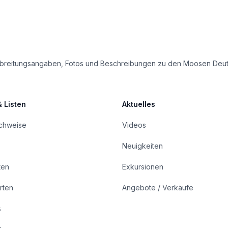
e Verbreitungsangaben, Fotos und Beschreibungen zu den Moosen Deu
& Listen
Aktuelles
achweise
Videos
Neuigkeiten
ten
Exkursionen
rten
Angebote / Verkäufe
s