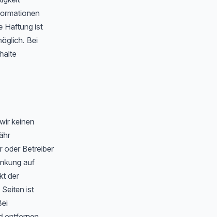
formationen
 Haftung ist
öglich. Bei
halte
wir keinen
ähr
er oder Betreiber
linkung auf
kt der
 Seiten ist
Bei
 entfernen.