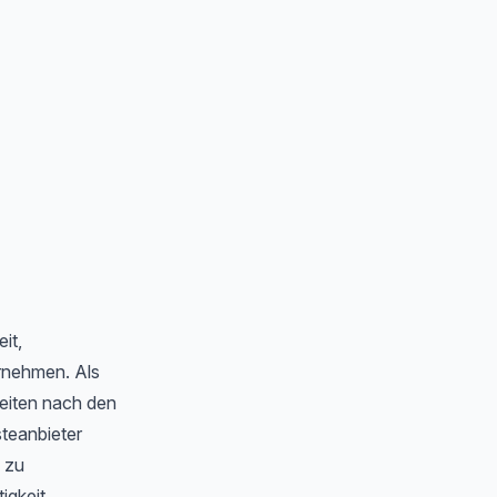
it,
ernehmen. Als
Seiten nach den
steanbieter
n zu
igkeit