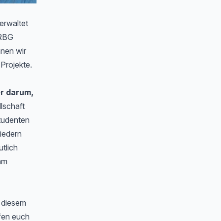
verwaltet
 RBG
nnen wir
Projekte.
er darum,
lschaft
Studenten
iedern
tlich
 am
n diesem
fen euch