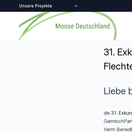
Zentralstellen-Projekte
Startseite
31. Ex
Flecht
Liebe 
die
31. Exkur
GarmischPart
Herrn Benedi