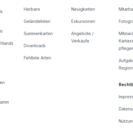
Herbare
Neuigkeiten
Mitarbe
ds
Geländelisten
Exkursionen
Fotogr
ds
Summenkarten
Angebote /
Mitmac
Verkäufe
Kartier
chlands
Downloads
pflege
Fehlliste Arten
Aufgab
Regiona
pen
Rechtl
Impres
ramm
Datens
Nutzun