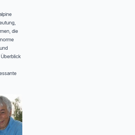
alpine
deutung,
men, die
 enorme
 und
 Überblick
ressante