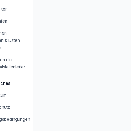
iter
afen
hen:
en & Daten
n
en der
lstellenleiter
iches
sum
chutz
gsbedingungen