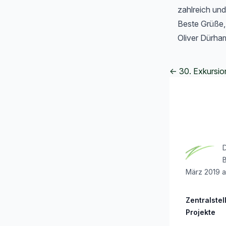
zahlreich un
Beste Grüße,
Oliver Dürha
← 30. Exkursio
Footer
D
März 2019 a
Zentralstel
Projekte