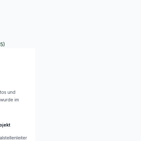
25)
otos und
 wurde im
ojekt
lstellenleiter