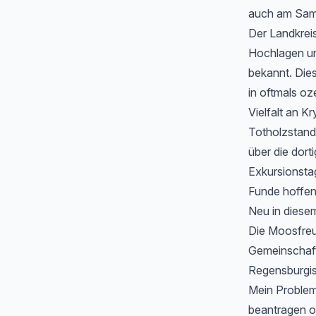
auch am Sams
Der Landkreis
Hochlagen und
bekannt. Die
in oftmals o
Vielfalt an K
Totholzstand
über die dort
Exkursionsta
Funde hoffen
Neu in diesem
Die Moosfreu
Gemeinschaft
Regensburgis
Mein Problem
beantragen o