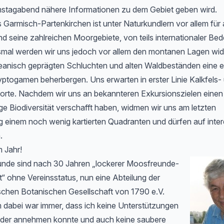
tagabend nähere Informationen zu dem Gebiet geben wird.
 Garmisch-Partenkirchen ist unter Naturkundlern vor allem für 
 seine zahlreichen Moorgebiete, von teils internationaler Be
smal werden wir uns jedoch vor allem den montanen Lagen wid
zeanisch geprägten Schluchten und alten Waldbeständen eine
ryptogamen beherbergen. Uns erwarten in erster Linie Kalkfels-
orte. Nachdem wir uns an bekannteren Exkursionszielen einen
ige Biodiversität verschafft haben, widmen wir uns am letzten
g einem noch wenig kartierten Quadranten und dürfen auf inte
.
 Jahr!
nde sind nach 30 Jahren „lockerer Moosfreunde-
“ ohne Vereinsstatus, nun eine Abteilung der
chen Botanischen Gesellschaft von 1790 e.V.
 dabei war immer, dass ich keine Unterstützungen
der annehmen konnte und auch keine saubere