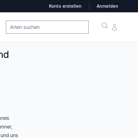
Konto erstellen
Anmelden
Suche
Konto
nd
kreis
enner,
 und uns