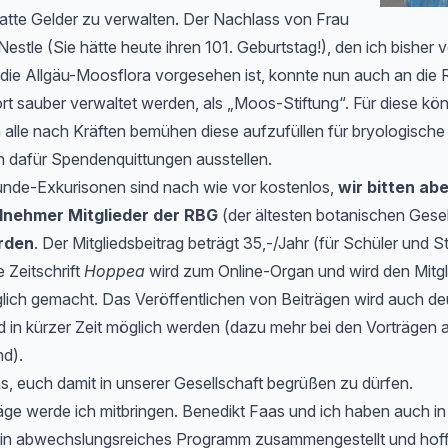
hatte Gelder zu verwalten. Der Nachlass von Frau
estle (Sie hätte heute ihren 101. Geburtstag!), den ich bisher 
r die Allgäu-Moosflora vorgesehen ist, konnte nun auch an die
t sauber verwaltet werden, als „Moos-Stiftung“. Für diese kö
alle nach Kräften bemühen diese aufzufüllen für bryologische 
 dafür Spendenquittungen ausstellen.
nde-Exkurisonen sind nach wie vor kostenlos,
wir bitten ab
ilnehmer Mitglieder der RBG
(der ältesten botanischen Gesel
rden
. Der Mitgliedsbeitrag beträgt 35,-/Jahr (für Schüler und 
e Zeitschrift
Hoppea
wird zum Online-Organ und wird den Mitgl
glich gemacht. Das Veröffentlichen von Beiträgen wird auch deu
nd in kürzer Zeit möglich werden (dazu mehr bei den Vorträgen
d).
s, euch damit in unserer Gesellschaft begrüßen zu dürfen.
äge werde ich mitbringen. Benedikt Faas und ich haben auch i
ein abwechslungsreiches Programm zusammengestellt und hof