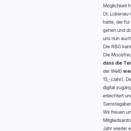
Möglichkeit 
Dr. Lübenau-N
hatte, der fü
gehen und dor
uns nun auch 
Die RBG kann
Die Moosfreu
dass die Te
der Welt)
we
15,-/Jahr). Di
digital zugän
erleichtert u
Samstagaben
Wir freuen un
Mitgliedsantr
Jahr wieder 